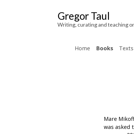
Gregor Taul
Writing, curating and teaching o
Home
Books
Texts
Mare Mikoff
was asked t