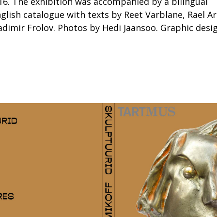
. The exhibition was accompanied by a bilingual
glish catalogue with texts by Reet Varblane, Rael Ar
adimir Frolov. Photos by Hedi Jaansoo. Graphic desi