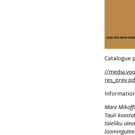
Catalogue p
//media.vo
res_prev.pd
Information
Mare Mikoffi
Tauli koosta
täieliku üle
loominguteed