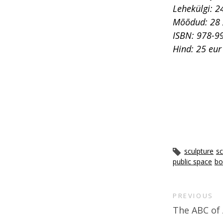
Lehekülgi: 2
Mõõdud: 28 
ISBN: 978-9
Hind: 25 eur
sculpture
sc
public space
bo
PREVIOUS
The ABC of