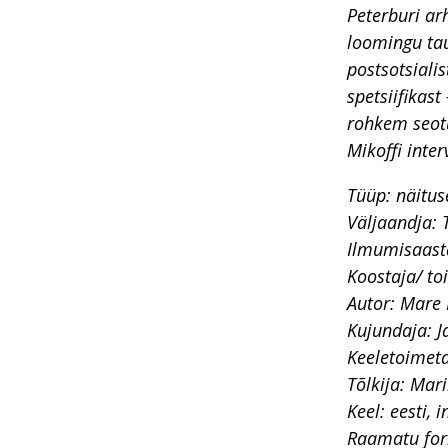
Peterburi arh
loomingu tau
postsotsialis
spetsiifikast
rohkem seotu
Mikoffi inte
Tüüp: näitus
Väljaandja:
Ilmumisaast
Koostaja/ to
Autor: Mare 
Kujundaja: J
Keeletoimeta
Tõlkija: Mar
Keel: eesti, i
Raamatu for