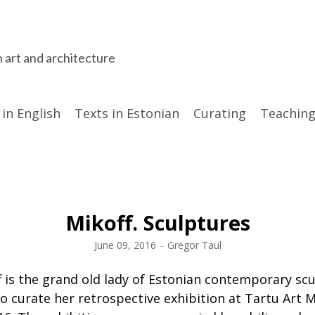
n art and architecture
 in English
Texts in Estonian
Curating
Teaching
Mikoff. Sculptures
June 09, 2016
–
Gregor Taul
 is the grand old lady of Estonian contemporary scul
o curate her retrospective exhibition at Tartu Art