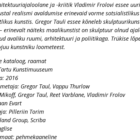
itektuuriajaloolane ja -kriitik Vladimir Frolovi essee uur
stal realismi avaldumise erinevaid vorme sotsialistlikus
tlikus kunstis. Gregor Tauli essee kõneleb skulptuurikuns
 – erinevalt näiteks maalikunstist on skulptuur olnud ajal
d avaliku ruumi, arhitektuuri ja poliitikaga. Trükise lõpe
rvjuu kunstniku loometeest.
e kataloog, raamat
 Tartu Kunstimuuseum
a: 2016
imetaja: Gregor Taul, Vappu Thurlow
Mikoff, Gregor Taul, Reet Varblane, Vladimir Frolov
aan Evart
ja: Pilleriin Torim
iland Group, Scriba
nglise
maat: pehmekaaneline