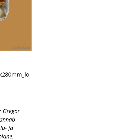
20x280mm_lo
r Gregor
s annab
lu- ja
blane.