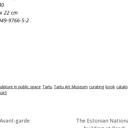
40
x 22 cm
949-9766-5-2
ulpture in public space
Tartu
Tartu Art Museum
curating
book
catal
ok5
 Avant-garde
The Estonian Nation