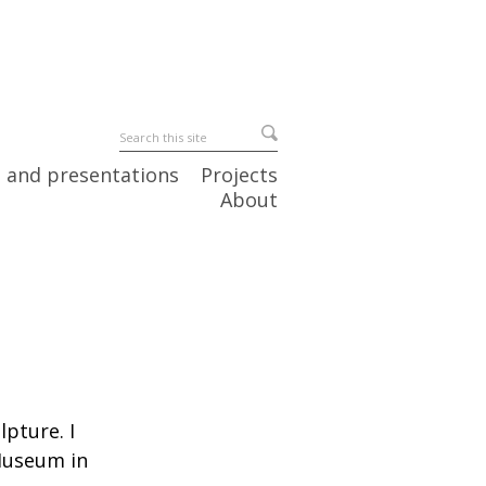
 and presentations
Projects
About
pture. I
 Museum in