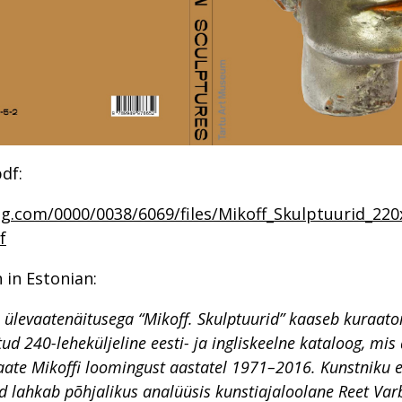
df:
og.com/0000/0038/6069/files/Mikoff_Skulptuurid_2
f
 in Estonian:
 ülevaatenäitusega “Mikoff. Skulptuurid” kaaseb kuraato
tud 240-leheküljeline eesti- ja ingliskeelne kataloog, mi
vaate Mikoffi loomingust aastatel 1971–2016. Kunstniku e
 lahkab põhjalikus analüüsis kunstiajaloolane Reet Var