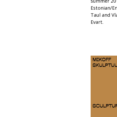
summer 2016
Estonian/En
Taul and Vl
Evart.