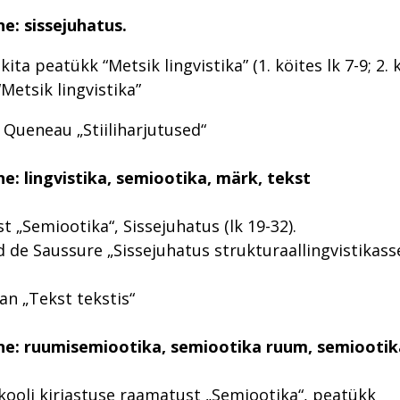
e: sissejuhatus.
kita peatükk “Metsik lingvistika” (1. köites lk 7-9; 2. 
Metsik lingvistika”
Queneau „Stiiliharjutused“
e: lingvistika,
semiootika, märk, tekst
t „Semiootika“, Sissejuhatus (lk 19-32).
d de Saussure „Sissejuhatus strukturaallingvistikasse
an „Tekst tekstis“
ne: ruumisemiootika, semiootika ruum, semiootik
ikooli kirjastuse raamatust „Semiootika“, peatükk