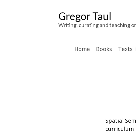
Gregor Taul
Writing, curating and teaching o
Home
Books
Texts 
Spatial Sem
curriculum