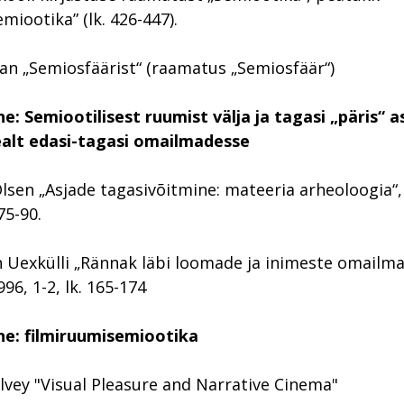
miootika” (lk. 426-447).
man „Semiosfäärist“ (raamatus „Semiosfäär“)
e: Semiootilisest ruumist välja ja tagasi „päris“ a
sealt edasi-tagasi omailmadesse
Olsen „Asjade tagasivõitmine: mateeria arheoloogia“,
75-90.
n Uexkülli „Rännak läbi loomade ja inimeste omailm
96, 1-2, lk. 165-174
e: filmiruumisemiootika
lvey "Visual Pleasure and Narrative Cinema"