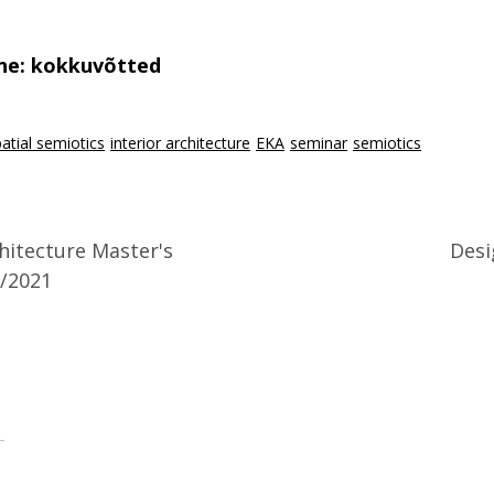
ne: kokkuvõtted
atial semiotics
interior architecture
EKA
seminar
semiotics
chitecture Master's
Desi
0/2021