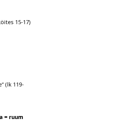
köites 15-17)
“ (lk 119-
a = ruum