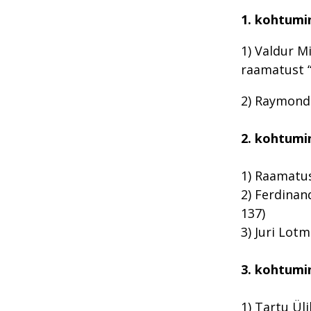
1. kohtumin
1) Valdur Mi
raamatust “
2) Raymond 
2. kohtumin
1) Raamatus
2) Ferdinan
137)
3) Juri Lotm
3. kohtumi
1) Tartu Ül