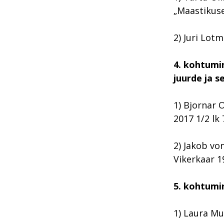
„Maastikuse
2) Juri Lot
4. kohtumin
juurde ja 
1) Bjornar 
2017 1/2 lk 
2) Jakob vo
Vikerkaar 19
5.
kohtumin
1) Laura Mu