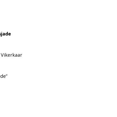
sjade
 Vikerkaar
ade“