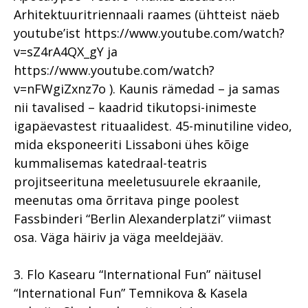
Arhitektuuritriennaali raames (ühtteist näeb
youtube’ist https://www.youtube.com/watch?
v=sZ4rA4QX_gY ja
https://www.youtube.com/watch?
v=nFWgiZxnz7o ). Kaunis rämedad – ja samas
nii tavalised – kaadrid tikutopsi-inimeste
igapäevastest rituaalidest. 45-minutiline video,
mida eksponeeriti Lissaboni ühes kõige
kummalisemas katedraal-teatris
projitseerituna meeletusuurele ekraanile,
meenutas oma õrritava pinge poolest
Fassbinderi “Berlin Alexanderplatzi” viimast
osa. Väga häiriv ja väga meeldejääv.
3. Flo Kasearu “International Fun” näitusel
“International Fun” Temnikova & Kasela