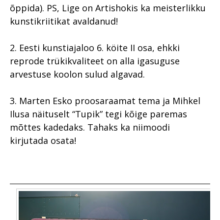
õppida). PS, Lige on Artishokis ka meisterlikku
kunstikriitikat avaldanud!
2. Eesti kunstiajaloo 6. köite II osa, ehkki
reprode trükikvaliteet on alla igasuguse
arvestuse koolon sulud algavad.
3. Marten Esko proosaraamat tema ja Mihkel
Ilusa näituselt “Tupik” tegi kõige paremas
mõttes kadedaks. Tahaks ka niimoodi
kirjutada osata!