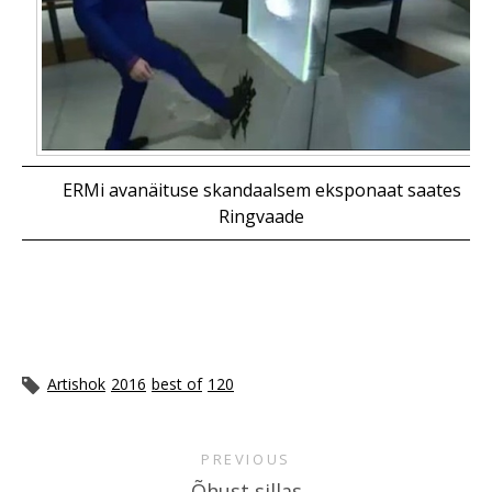
ERMi avanäituse skandaalsem eksponaat saates
Ringvaade
Artishok
2016
best of
120
PREVIOUS
Õhust sillas