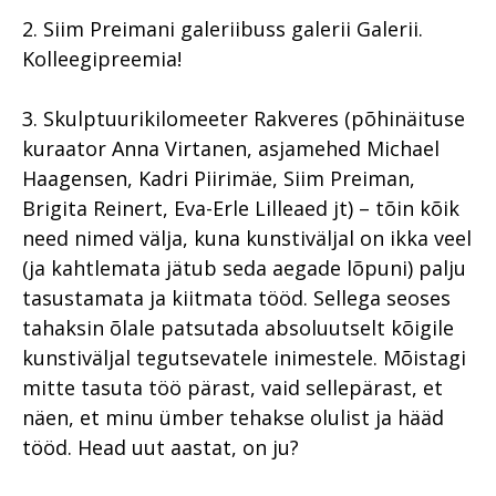
2. Siim Preimani galeriibuss galerii Galerii.
Kolleegipreemia!
3. Skulptuurikilomeeter Rakveres (põhinäituse
kuraator Anna Virtanen, asjamehed Michael
Haagensen, Kadri Piirimäe, Siim Preiman,
Brigita Reinert, Eva-Erle Lilleaed jt) – tõin kõik
need nimed välja, kuna kunstiväljal on ikka veel
(ja kahtlemata jätub seda aegade lõpuni) palju
tasustamata ja kiitmata tööd. Sellega seoses
tahaksin õlale patsutada absoluutselt kõigile
kunstiväljal tegutsevatele inimestele. Mõistagi
mitte tasuta töö pärast, vaid sellepärast, et
näen, et minu ümber tehakse olulist ja hääd
tööd. Head uut aastat, on ju?