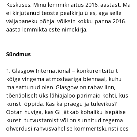
Keskuses. Minu lemmiknäitus 2016. aastast. Ma
ei kirjutanud teoste pealkirju üles, aga selle
väljapaneku põhjal võiksin kokku panna 2016.
aasta lemmiktaieste nimekirja.
Sündmus
1. Glasgow International – konkurentsitult
kõige vingema atmosfääriga biennaal, kuhu
ma sattunud olen. Glasgow on rabav linn,
tõenäoliselt üks lähiajaloo parimaid kohti, kus
kunsti õppida. Kas ka praegu ja tulevikus?
Ootan huviga, kas GI jätkab kohaliku isepäise
kunsti tutvustamist või on sunnitud tegema
ohverdusi rahvusvahelise kommertskunsti ees.