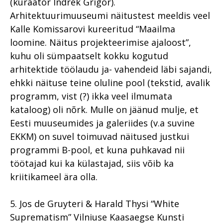
(kuraator Indrek Grigor).
Arhitektuurimuuseumi näitustest meeldis veel
Kalle Komissarovi kureeritud “Maailma
loomine. Näitus projekteerimise ajaloost”,
kuhu oli sümpaatselt kokku kogutud
arhitektide töölaudu ja- vahendeid läbi sajandi,
ehkki näituse teine oluline pool (tekstid, avalik
programm, vist (?) ikka veel ilmumata
kataloog) oli nõrk. Mulle on jäänud mulje, et
Eesti muuseumides ja galeriides (v.a suvine
EKKM) on suvel toimuvad näitused justkui
programmi B-pool, et kuna puhkavad nii
töötajad kui ka külastajad, siis võib ka
kriitikameel ära olla.
5. Jos de Gruyteri & Harald Thysi “White
Suprematism” Vilniuse Kaasaegse Kunsti