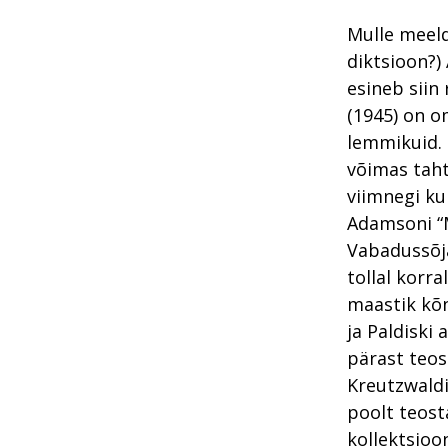
Mulle meeld
diktsioon?)
esineb siin
(1945) on o
lemmikuid. 
võimas tah
viimnegi ku
Adamsoni “M
Vabadussõja
tollal korr
maastik kõn
ja Paldiski
pärast teos
Kreutzwaldi
poolt teost
kollektsioo