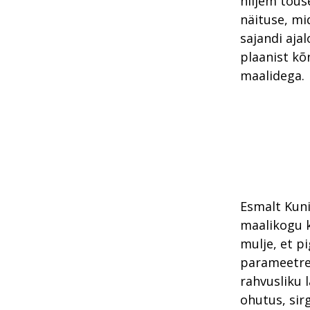
hiljem tõus
näituse, mi
sajandi aja
plaanist k
maalidega.
Esmalt Kuni
maalikogu k
mulje, et p
parameetrei
rahvusliku 
ohutus, sirg