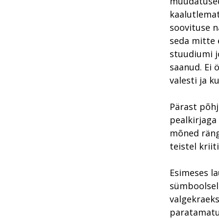
muudatused 
kaalutlemat
soovituse n
seda mitte 
stuudiumi j
saanud. Ei ö
valesti ja k
Pärast põhj
pealkirjaga 
mõned ränga
teistel krii
Esimeses la
sümboolselt
valgekraeks
paratamatu