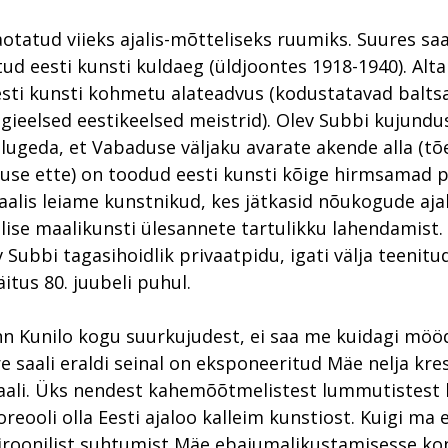
aotatud viieks ajalis-mõtteliseks ruumiks. Suures saa
ud eesti kunsti kuldaeg (üldjoontes 1918-1940). Alta
sti kunsti kohmetu alateadvus (kodustatavad balts
igieelsed eestikeelsed meistrid). Olev Subbi kujundu
a lugeda, et Vabaduse väljaku avarate akende alla (t
use ette) on toodud eesti kunsti kõige hirmsamad 
aalis leiame kunstnikud, kes jätkasid nõukogude aja
ilise maalikunsti ülesannete tartulikku lahendamist.
 Subbi tagasihoidlik privaatpidu, igati välja teenitu
itus 80. juubeli puhul.
n Kunilo kogu suurkujudest, ei saa me kuidagi mö
e saali eraldi seinal on eksponeeritud Mäe nelja kre
ali. Üks nendest kahemõõtmelistest lummutistest
reooli olla Eesti ajaloo kalleim kunstiost. Kuigi ma 
roonilist suhtumist Mäe ebajumalikustamisesse kon