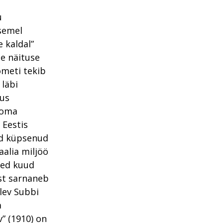
u
semel
 kaldal”
le näituse
ometi tekib
läbi
dus
 oma
 Eestis
tud küpsenud
aalia miljöö
ned kuud
est sarnaneb
lev Subbi
a
” (1910) on