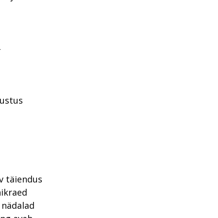
-
vustus
v täiendus
nikraed
 nädalad