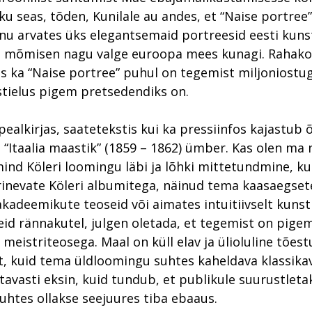
ku seas, tõden, Kunilale au andes, et “Naise portree”
nu arvates üks elegantsemaid portreesid eesti kunst
s mõmisen nagu valge euroopa mees kunagi. Rahako
iis ka “Naise portree” puhul on tegemist miljoniostu
stielus pigem pretsedendiks on.
 pealkirjas, saatetekstis kui ka pressiinfos kajastub
i “Itaalia maastik” (1859 – 1862) ümber. Kas olen ma 
nd Köleri loomingu läbi ja lõhki mittetundmine, kui
inevate Köleri albumitega, näinud tema kaasaegset
akadeemikute teoseid või aimates intuitiivselt kunst
d rännakutel, julgen oletada, et tegemist on pigem 
 meistriteosega. Maal on küll elav ja ülioluline tõest
, kuid tema üldloomingu suhtes kaheldava klassika
tavasti eksin, kuid tundub, et publikule suurustleta
uhtes ollakse seejuures tiba ebaaus.