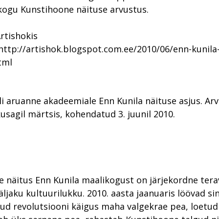
kogu Kunstihoone näituse arvustus.
rtishokis
 http://artishok.blogspot.com.ee/2010/06/enn-kunila
html
i aruanne akadeemiale Enn Kunila näituse asjus. Ar
kusagil märtsis, kohendatud 3. juunil 2010.
 näitus Enn Kunila maalikogust on järjekordne tera
ljaku kultuurilukku. 2010. aasta jaanuaris löövad si
ud revolutsiooni käigus maha valgekrae pea, loetud