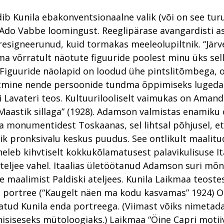
ib Kunila ebakonventsionaalne valik (või on see tur
 Ado Vabbe loomingust. Reeglipärase avangardisti a
 resigneerunud, kuid tormakas meeleolupiltnik. “Järve
ma võrratult näotute figuuride poolest minu üks sel
Figuuride näolapid on loodud ühe pintslitõmbega, 
tmine nende persoonide tundma õppimiseks lugeda 
i Lavateri teos. Kultuurilooliselt vaimukas on Aman
aastik sillaga” (1928). Adamson valmistas enamiku
 monumentidest Toskaanas, sel lihtsal põhjusel, et
alik pronksivalu keskus puudus. See ontlikult maali
eleb kihvtiselt kokkukõlamatusest palavikulisuse It
 ateljee vahel. Itaalias ületöötanud Adamson suri mõ
e maalimist Paldiski ateljees. Kunila Laikmaa teost
 portree (“Kaugelt näen ma kodu kasvamas” 1924) O
atud Kunila enda portreega. (Viimast võiks nimetad
nisiseseks mütoloogiaks.) Laikmaa “Öine Capri motiiv