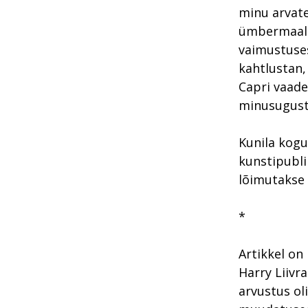
minu arvate
ümbermaali
vaimustuses
kahtlustan,
Capri vaade
minusuguste
Kunila kogu
kunstipubli
lõimutakse 
*
Artikkel on
Harry Liivr
arvustus ol