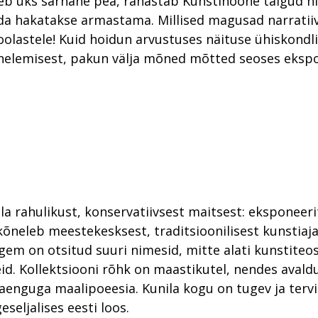
eb üks sarnane pea, rahastab Kunstihoone talgud n
da hakatakse armastama. Millised magusad narratiiv
loolastele! Kuid hoidun arvustuses näituse ühiskondl
õnelemisest, pakun välja mõned mõtted seoses eksp
la rahulikust, konservatiivsest maitsest: eksponeer
õneleb meestekesksest, traditsioonilisest kunstiaja
igem on otsitud suuri nimesid, mitte alati kunstiteos
d. Kollektsiooni rõhk on maastikutel, nendes avald
laenguga maalipoeesia. Kunila kogu on tugev ja terv
eseljalises eesti loos.