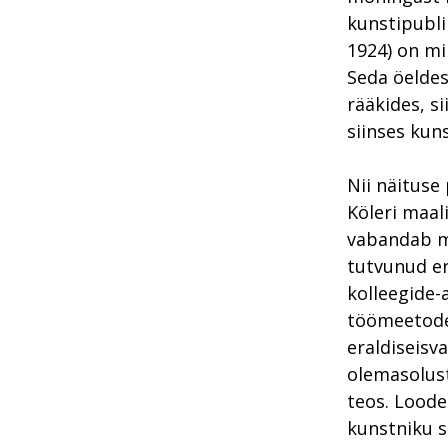
kunstipubli
1924) on mi
Seda öelde
rääkides, s
siinses kun
Nii näituse
Köleri maal
vabandab mi
tutvunud er
kolleegide-
töömeetodei
eraldiseisva
olemasolust
teos. Loode
kunstniku s