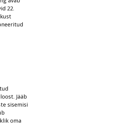
ing avab
id 22.
ikust
oneeritud
itud
loost. Jääb
te sisemisi
ub
iklik oma