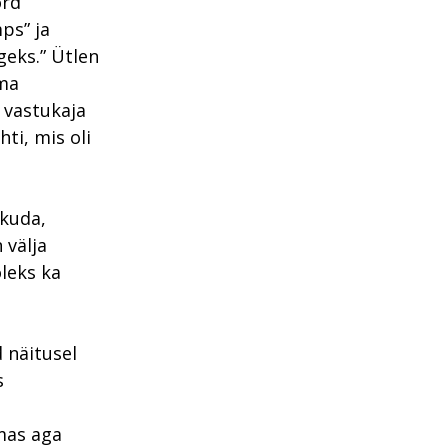
õrd
ps” ja
geks.” Ütlen
oma
t vastukaja
hti, mis oli
kkuda,
 välja
leks ka
 näitusel
s
mas aga