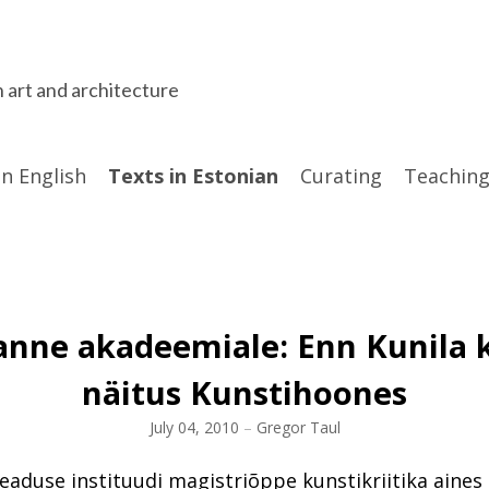
n art and architecture
in English
Texts in Estonian
Curating
Teaching
anne akadeemiale: Enn Kunila 
näitus Kunstihoones
July 04, 2010
–
Gregor Taul
eaduse instituudi magistriõppe kunstikriitika aines 