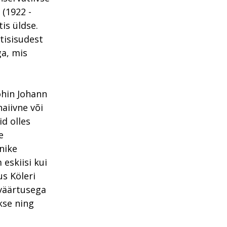
 (1922 -
is üldse.
tisisudest
ga, mis
 õhin Johann
naiivne või
d olles
e
nike
eskiisi kui
us Köleri
väärtusega
kse ning