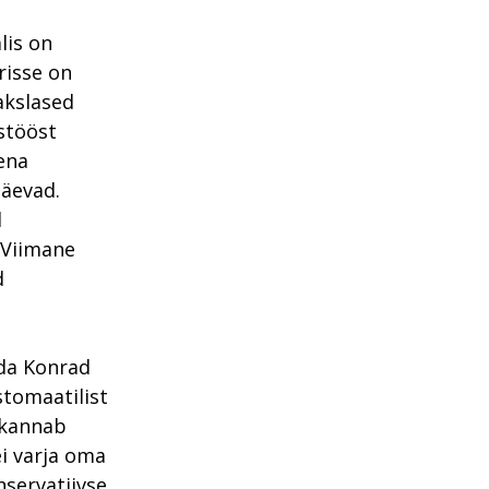
lis on
risse on
akslased
stööst
õena
päevad.
l
 Viimane
d
öda Konrad
stomaatilist
 kannab
ei varja oma
servatiivse