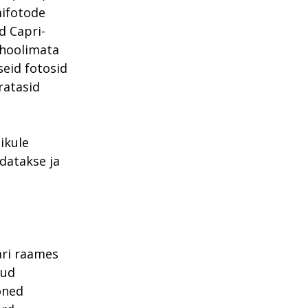
mifotode
d Capri-
 hoolimata
seid fotosid
ratasid
ikule
datakse ja
nari raames
tud
õned