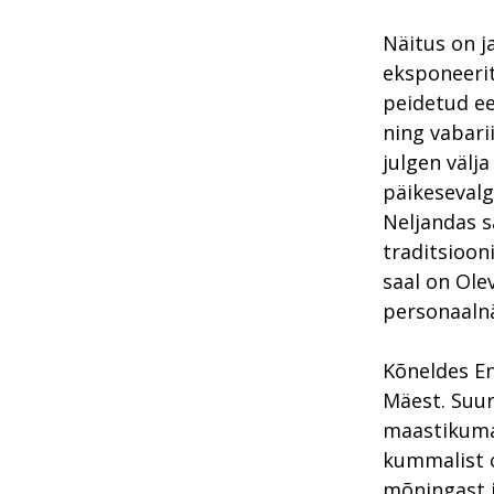
Näitus on j
eksponeerit
peidetud ee
ning vabari
julgen välj
päikesevalg
Neljandas s
traditsioon
saal on Olev
personaalnä
Kõneldes En
Mäest. Suur
maastikuma
kummalist o
mõningast i