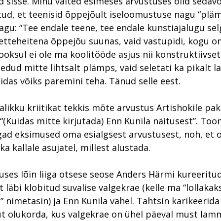
sisse. Minu väited esimeses arvustuses olid sedav
ud, et teenisid õppejõult iseloomustuse nagu “pläm
agu: “Tee endale teene, tee endale kunstiajalugu sel
etteheitena õppejõu suunas, vaid vastupidi, kogu 
ooksul ei ole ma koolitööde asjus nii konstruktiivse
edud mitte lihtsalt plämps, vaid seletati ka pikalt la
uidas võiks paremini teha. Tänud selle eest.
alikku kriitikat tekkis mõte arvustus Artishokile pa
“(Kuidas mitte kirjutada) Enn Kunila näitusest”. Toon
d eksimused oma esialgsest arvustusest, noh, et o
tika kallale asujatel, millest alustada.
uses lõin liiga otsese seose Anders Härmi kureeritud
 läbi klobitud suvalise valgekrae (kelle ma “lollakak
” nimetasin) ja Enn Kunila vahel. Tahtsin karikeerida
t olukorda, kus valgekrae on ühel päeval must lam