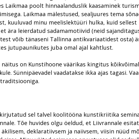
s Laikmaa poolt hinnaalanduslik kaasaminek turis
misega. Laikmaa mälestused, sealjuures tema sõna
t, kuuluvad minu meelislektüüri hulka, kuid sellest
 et ära leierdatud sadamamotiivid (neid sajanditagu
test võib tänaseni Tallinna antikvariaatidest osta) ä
s jutupaunikutes juba omal ajal kahtlust.
 näitus on Kunstihoone väärikas kingitus kõikvõimal
kule. Sünnipäevadel vaadatakse ikka ajas tagasi. Vaa
traditsiooniga.
 kirjutatud sel talvel koolitööna kunstikriitika semi
annale. Tõe huvides olgu öeldud, et Liivrannale esita
i äkilisem, deklaratiivsem ja naiivsem, viisin nüüd m