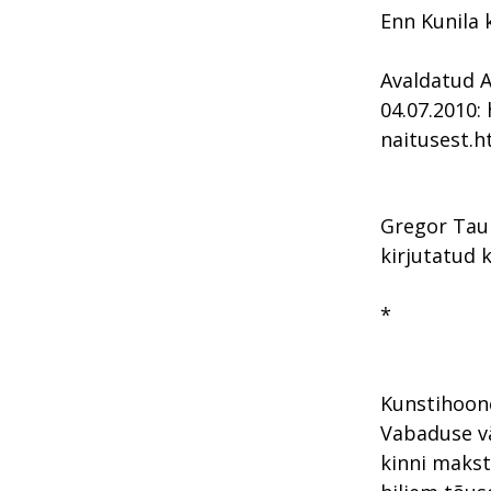
Enn Kunila 
Avaldatud A
04.07.2010:
naitusest.
Gregor Taul
kirjutatud 
*
Kunstihoone
Vabaduse vä
kinni makst