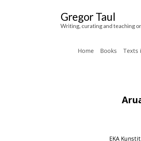
Gregor Taul
Writing, curating and teaching o
Home
Books
Texts 
Aru
EKA Kunstit