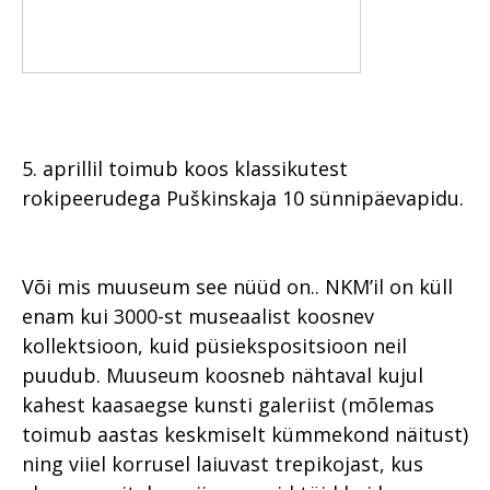
5. aprillil toimub koos klassikutest
rokipeerudega Puškinskaja 10 sünnipäevapidu.
Või mis muuseum see nüüd on.. NKM’il on küll
enam kui 3000-st museaalist koosnev
kollektsioon, kuid püsiekspositsioon neil
puudub. Muuseum koosneb nähtaval kujul
kahest kaasaegse kunsti galeriist (mõlemas
toimub aastas keskmiselt kümmekond näitust)
ning viiel korrusel laiuvast trepikojast, kus