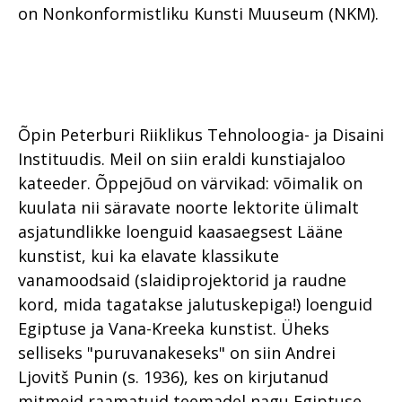
on Nonkonformistliku Kunsti Muuseum (NKM).
Õpin Peterburi Riiklikus Tehnoloogia- ja Disaini
Instituudis. Meil on siin eraldi kunstiajaloo
kateeder. Õppejõud on värvikad: võimalik on
kuulata nii säravate noorte lektorite ülimalt
asjatundlikke loenguid kaasaegsest Lääne
kunstist, kui ka elavate klassikute
vanamoodsaid (slaidiprojektorid ja raudne
kord, mida tagatakse jalutuskepiga!) loenguid
Egiptuse ja Vana-Kreeka kunstist. Üheks
selliseks "puruvanakeseks" on siin Andrei
Ljovitš Punin (s. 1936), kes on kirjutanud
mitmeid raamatuid teemadel nagu Egiptuse