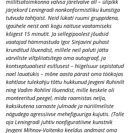
miilitsatoimkonna valvsa järelvalve all – ülipikk
järjekord Leningradi nonkonformistliku kunstiga
tutvuda tahtjaist. Neid lükati ruumi gruppidena,
igaühele neist anti kogu näituse vaatamiseks
kõigest 15 minutit. Ja sellegipoolest jõudsid
vaatajad hämmastuda Igor Sinjavini puhast
krunditud lõuendist, millele neil paluti jätta
värviliste viltpliiatsitega oma autograaf, ja
kontseptuaalsest esitlusest – hiigelsuur sepistatud
nael lauatükis – mõne aasta pärast oma töökojas
kahtlase tulekahju tõttu hukkunud Jevgeni Ruhinilt
ning Vadim Rohlini lõuendist, mille keskele oli
monteeritud peegel, mida raamistas nelja,
kaksikutena sarnaste julmade ja nüriilmeliste
nägudega agressiivse mehefiguuriga kujutis. (Tolle
aja Leningradi juhtiv nonfiguratiivne kunstnik
Jevgeni Mihnov-Voitenko keeldus andmast oma