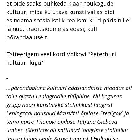
et õide saaks puhkeda klaar nõukogude
kultuur, mida kujutava kunsti vallas pidi
esindama sotsialistlik realism. Kuid päris nii ei
läinud, traditsioon elas edasi, küll
põrandaaluselt.
Tsiteerigem veel kord Volkovi "Peterburi
kultuuri lugu":
“
...põrandaalune kultuuri edasiandmise moodus oli
tolle ajastu Leningradile tüüpiline. Nii kogunes
grupp noori kunstnikke stalinlikust laagrist
Leningradi naasnud Malevitsi õpilase Sterligovi ja
tema naise, Filonovi õpilase Tatjana Glebova
ümber. (Sterligov oli sattunud laagrisse stalinliku
terrori lainel peale Kirovi tapmist.) Hallipäise,