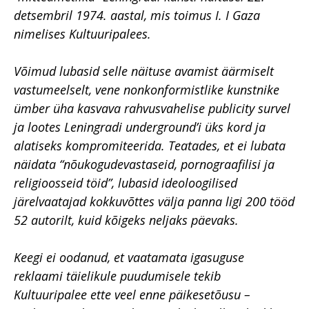
detsembril 1974. aastal, mis toimus I. I Gaza
nimelises Kultuuripalees.
Võimud lubasid selle näituse avamist äärmiselt
vastumeelselt, vene nonkonformistlike kunstnike
ümber üha kasvava rahvusvahelise
publicity
survel
ja lootes Leningradi
underground
’i üks kord ja
alatiseks kompromiteerida. Teatades, et ei lubata
näidata “nõukogudevastaseid, pornograafilisi ja
religioosseid töid”, lubasid ideoloogilised
järelvaatajad kokkuvõttes välja panna ligi 200 tööd
52 autorilt, kuid kõigeks neljaks päevaks.
Keegi ei oodanud, et vaatamata igasuguse
reklaami täielikule puudumisele tekib
Kultuuripalee ette veel enne päikesetõusu –