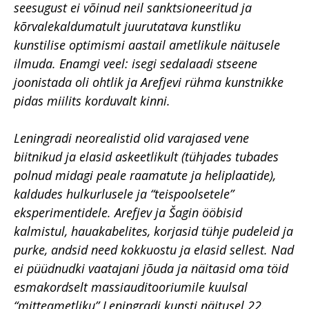
seesugust ei võinud neil sanktsioneeritud ja
kõrvalekaldumatult juurutatava kunstliku
kunstilise optimismi aastail ametlikule näitusele
ilmuda. Enamgi veel: isegi sedalaadi stseene
joonistada oli ohtlik ja Arefjevi rühma kunstnikke
pidas miilits korduvalt kinni.
Leningradi neorealistid olid varajased vene
biitnikud ja elasid askeetlikult (tühjades tubades
polnud midagi peale raamatute ja heliplaatide),
kaldudes hulkurlusele ja “teispoolsetele”
eksperimentidele. Arefjev ja Šagin ööbisid
kalmistul, hauakabelites, korjasid tühje pudeleid ja
purke, andsid need kokkuostu ja elasid sellest. Nad
ei püüdnudki vaatajani jõuda ja näitasid oma töid
esmakordselt massiauditooriumile kuulsal
“mitteametliku” Leningradi kunsti näitusel 22.