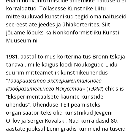
enam nonkonformistide ametlikke näituseid ei
korraldatud. Tollasesse Kunstnike Liitu
mittekuuluvad kunstnikud tegid oma näituseid
see-eest ateljeedes ja ühiakorterites. Siit
jõuame lõpuks ka Nonkonformistliku Kunsti
Muuseumini:
1981. aastal toimus korterinäitus Bronnitskaja
tänaval, mille käigus loodi Nõukogude Liidu
suurim mitteametlik kunstnikeühendus
“
Товарищество Экспериментального
Изобразительного Искусства
» (
ТЭИИ
) ehk siis
“Eksperimentaalsete kaunite kunstide
ühendus”. Ühenduse TEII peamisteks
organisaatoriteks olid kunstnikud Jevgeni
Orlov ja Sergei Kovalski. Nad korraldasid 80.
aastate jooksul Leningradis kümneid näituseid