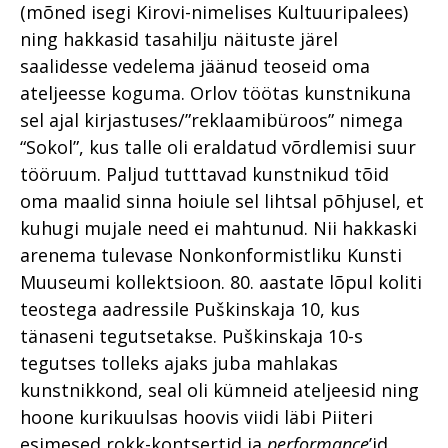
(mõned isegi Kirovi-nimelises Kultuuripalees)
ning hakkasid tasahilju näituste järel
saalidesse vedelema jäänud teoseid oma
ateljeesse koguma. Orlov töötas kunstnikuna
sel ajal kirjastuses/”reklaamibüroos” nimega
“Sokol”, kus talle oli eraldatud võrdlemisi suur
tööruum. Paljud tutttavad kunstnikud tõid
oma maalid sinna hoiule sel lihtsal põhjusel, et
kuhugi mujale need ei mahtunud. Nii hakkaski
arenema tulevase Nonkonformistliku Kunsti
Muuseumi kollektsioon. 80. aastate lõpul koliti
teostega aadressile Puškinskaja 10, kus
tänaseni tegutsetakse. Puškinskaja 10-s
tegutses tolleks ajaks juba mahlakas
kunstnikkond, seal oli kümneid ateljeesid ning
hoone kurikuulsas hoovis viidi läbi Piiteri
esimesed rokk-kontsertid ja
performance
’id.