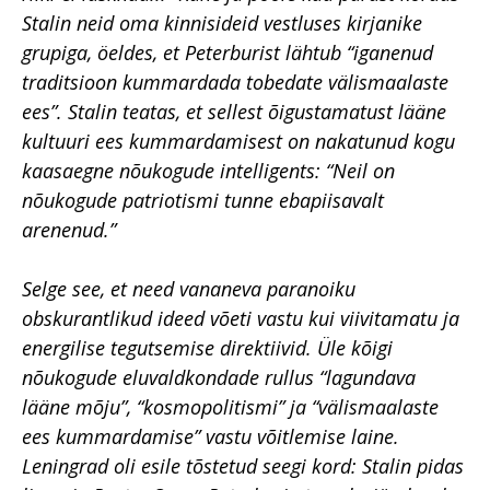
Stalin neid oma kinnisideid vestluses kirjanike
grupiga, öeldes, et Peterburist lähtub “iganenud
traditsioon kummardada tobedate välismaalaste
ees”. Stalin teatas, et sellest õigustamatust lääne
kultuuri ees kummardamisest on nakatunud kogu
kaasaegne nõukogude intelligents: “Neil on
nõukogude patriotismi tunne ebapiisavalt
arenenud.”
Selge see, et need vananeva paranoiku
obskurantlikud ideed võeti vastu kui viivitamatu ja
energilise tegutsemise direktiivid. Üle kõigi
nõukogude eluvaldkondade rullus “lagundava
lääne mõju”, “kosmopolitismi” ja “välismaalaste
ees kummardamise” vastu võitlemise laine.
Leningrad oli esile tõstetud seegi kord: Stalin pidas