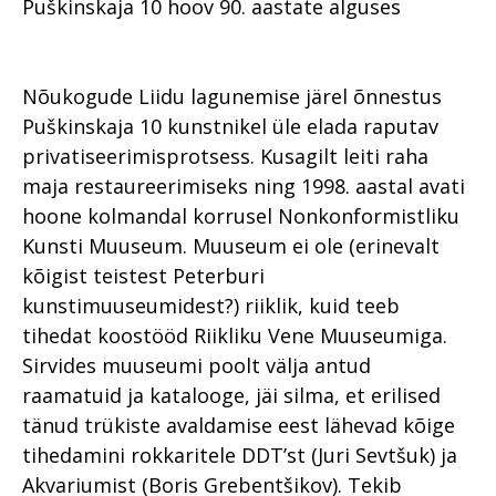
Puškinskaja 10 hoov 90. aastate alguses
Nõukogude Liidu lagunemise järel õnnestus
Puškinskaja 10 kunstnikel üle elada raputav
privatiseerimisprotsess. Kusagilt leiti raha
maja restaureerimiseks ning 1998. aastal avati
hoone kolmandal korrusel Nonkonformistliku
Kunsti Muuseum. Muuseum ei ole (erinevalt
kõigist teistest Peterburi
kunstimuuseumidest?) riiklik, kuid teeb
tihedat koostööd Riikliku Vene Muuseumiga.
Sirvides muuseumi poolt välja antud
raamatuid ja katalooge, jäi silma, et erilised
tänud trükiste avaldamise eest lähevad kõige
tihedamini rokkaritele DDT’st (Juri Sevtšuk) ja
Akvariumist (Boris Grebentšikov). Tekib