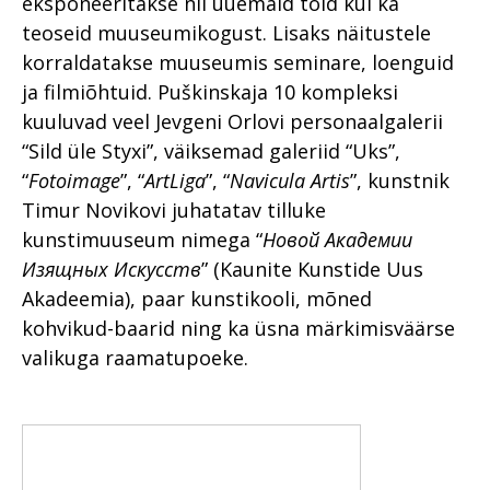
eksponeeritakse nii uuemaid töid kui ka
teoseid muuseumikogust. Lisaks näitustele
korraldatakse muuseumis seminare, loenguid
ja filmiõhtuid. Puškinskaja 10 kompleksi
kuuluvad veel Jevgeni Orlovi personaalgalerii
“Sild üle Styxi”, väiksemad galeriid “Uks”,
“
Fotoimage
”, “
ArtLiga
”, “
Navicula Artis
”, kunstnik
Timur Novikovi juhatatav tilluke
kunstimuuseum nimega “
Новой Академии
Изящных Искусств
” (Kaunite Kunstide Uus
Akadeemia), paar kunstikooli, mõned
kohvikud-baarid ning ka üsna märkimisväärse
valikuga raamatupoeke.