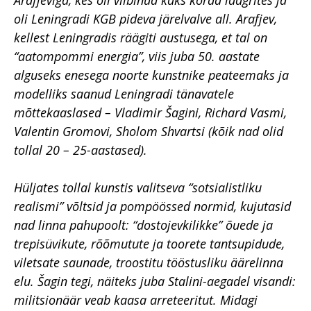
oli Leningradi KGB pideva järelvalve all. Arafjev,
kellest Leningradis räägiti austusega, et tal on
“aatompommi energia”, viis juba 50. aastate
alguseks enesega noorte kunstnike peateemaks ja
modelliks saanud Leningradi tänavatele
mõttekaaslased – Vladimir Šagini, Richard Vasmi,
Valentin Gromovi, Sholom Shvartsi (kõik nad olid
tollal 20 – 25-aastased).
Hüljates tollal kunstis valitseva “sotsialistliku
realismi” võltsid ja pompöössed normid, kujutasid
nad linna pahupoolt: “dostojevkilikke” õuede ja
trepisüvikute, rõõmutute ja toorete tantsupidude,
viletsate saunade, troostitu tööstusliku äärelinna
elu. Šagin tegi, näiteks juba Stalini-aegadel visandi:
militsionäär veab kaasa arreteeritut. Midagi