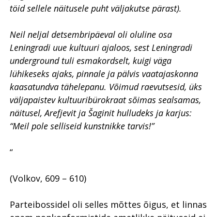
töid sellele näitusele puht väljakutse pärast).
Neil neljal detsembripäeval oli oluline osa
Leningradi uue kultuuri ajaloos, sest Leningradi
underground
tuli esmakordselt, kuigi väga
lühikeseks ajaks, pinnale ja pälvis vaatajaskonna
kaasatundva tähelepanu. Võimud raevutsesid, üks
väljapaistev kultuuribürokraat sõimas sealsamas,
näitusel, Arefjevit ja Šaginit hulludeks ja karjus:
“Meil pole selliseid kunstnikke tarvis!”
“
(Volkov, 609 – 610)
Parteibossidel oli selles mõttes õigus, et linnas