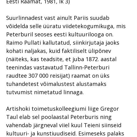
Eesti Raamat, 1981, lk 3)
Suurlinnadest vast ainult Pariis suudab
võidelda selle üüratu viidetekogumikuga, mis
Peterburil seoses eesti kultuurilooga on.
Raimo Pullati kallutatud, siinkirjutaja jaoks
kohati naljakas, kuid faktiliselt ülipõnev
(näiteks, kas teadsite, et juba 1872. aastal
teenindas vastavatud Tallinn-Peterburi
raudtee 307 000 reisijat) raamat on üks
tuhandetest võimalustest alustamaks
tutvumist nimetatud linnaga.
Artishoki toimetuskolleegiumi liige Gregor
Taul elab sel poolaastal Peterburis ning
vahendab järgneval viiel kuul Teieni siinseid
kultuuri- ja kunstiuudiseid. Esimeseks palaks