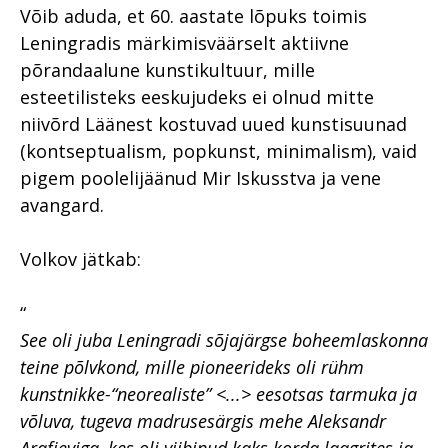
Võib aduda, et 60. aastate lõpuks toimis
Leningradis märkimisväärselt aktiivne
põrandaalune kunstikultuur, mille
esteetilisteks eeskujudeks ei olnud mitte
niivõrd Läänest kostuvad uued kunstisuunad
(kontseptualism, popkunst, minimalism), vaid
pigem poolelijäänud Mir Iskusstva ja vene
avangard.
Volkov jätkab:
“
See oli juba Leningradi sõjajärgse boheemlaskonna
teine põlvkond, mille pioneerideks oli rühm
kunstnikke-“neorealiste” <...> eesotsas tarmuka ja
võluva, tugeva madrusesärgis mehe Aleksandr
Arafjeviga, kes oli viibinud kaks korda laagrites ja