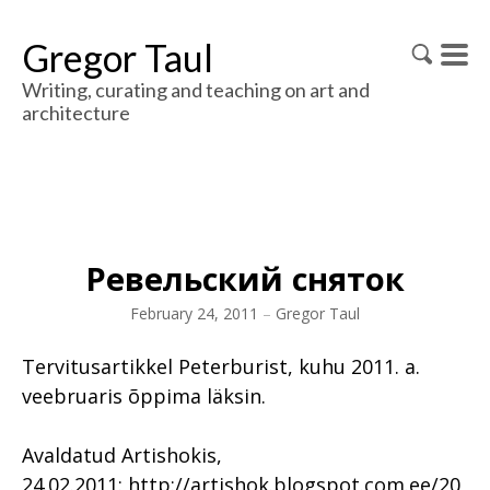
Gregor Taul
Writing, curating and teaching on art and
architecture
Ревельский сняток
February 24, 2011
–
Gregor Taul
Tervitusartikkel Peterburist, kuhu 2011. a.
veebruaris õppima läksin.
Avaldatud Artishokis,
24.02.2011: http://artishok.blogspot.com.ee/20