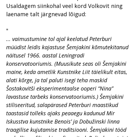
Usaldagem siinkohal veel kord Volkovit ning
laename talt järgnevad lõigud:
"
... vaimustumine tol ajal keelatud Peterburi
müüdist leidis kajastuse Šemjakini kõmutekitanud
näitusel 1966. aastal Leningradi
konservatooriumis. (Muusikute seas oli Šemjakini
maine, keda ametlik Kunstnike Liit täielikult eitas,
alati kõrge, ja tal paluti isegi teha maskid
Šostakovitši eksperimentaalse ooperi “Nina”
lavastuse tarbeks konservatooriumis.) Šemjakini
stiliseeritud, salapärased Peterburi maastikud
taastasid tolleks ajaks peaaegu kadunud Mir
Iskusstva kunstnike Benois’ ja Dobužinski linna
traagilise kujutamise traditsiooni. Šemjakini tööd