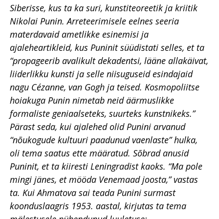
Siberisse, kus ta ka suri, kunstiteoreetik ja kriitik
Nikolai Punin. Arreteerimisele eelnes seeria
materdavaid ametlikke esinemisi ja
ajaleheartikleid, kus Puninit süüdistati selles, et ta
“propageerib avalikult dekadentsi, lääne allakäivat,
liiderlikku kunsti ja selle niisuguseid esindajaid
nagu Cézanne, van Gogh ja teised. Kosmopoliitse
hoiakuga Punin nimetab neid äärmuslikke
formaliste geniaalseteks, suurteks kunstnikeks.”
Pärast seda, kui ajalehed olid Punini arvanud
“nõukogude kultuuri paadunud vaenlaste” hulka,
oli tema saatus ette määratud. Sõbrad anusid
Puninit, et ta kiiresti Leningradist kaoks. “Ma pole
mingi jänes, et mööda Venemaad joosta,” vastas
ta. Kui Ahmatova sai teada Punini surmast
koonduslaagris 1953. aastal, kirjutas ta tema