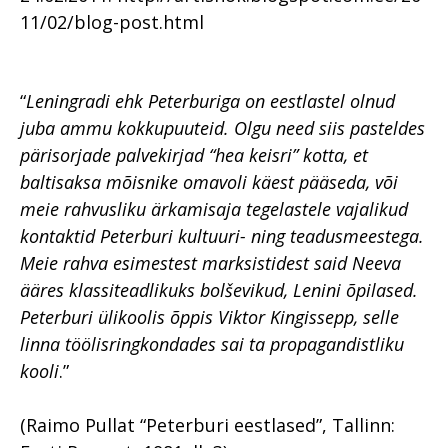
11/02/blog-post.html
“
Leningradi ehk Peterburiga on eestlastel olnud
juba ammu kokkupuuteid. Olgu need siis pasteldes
pärisorjade palvekirjad “hea keisri” kotta, et
baltisaksa mõisnike omavoli käest pääseda, või
meie rahvusliku ärkamisaja tegelastele vajalikud
kontaktid Peterburi kultuuri- ning teadusmeestega.
Meie rahva esimestest marksistidest said Neeva
ääres klassiteadlikuks bolševikud, Lenini õpilased.
Peterburi ülikoolis õppis Viktor Kingissepp, selle
linna töölisringkondades sai ta propagandistliku
kooli
.”
(Raimo Pullat “Peterburi eestlased”, Tallinn: