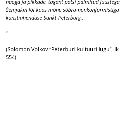
näoga ja pikkade, tagant patsi palmitud juustega
Šemjakin lõi koos mõne sõbra-nonkonformistiga
kunstiühenduse Sankt-Peterburg...
”
(Solomon Volkov “Peterburi kultuuri lugu”, lk
554)