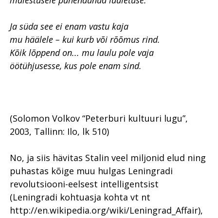
mälestusele pühendunud luuletuse:
Ja süda see ei enam vastu kaja
mu häälele – kui kurb või rõõmus rind.
Kõik lõppend on... mu laulu pole vaja
öötühjusesse, kus pole enam sind.
(Solomon Volkov “Peterburi kultuuri lugu”,
2003, Tallinn: Ilo, lk 510)
No, ja siis hävitas Stalin veel miljonid elud ning
puhastas kõige muu hulgas Leningradi
revolutsiooni-eelsest intelligentsist
(Leningradi kohtuasja kohta vt nt
http://en.wikipedia.org/wiki/Leningrad_Affair),