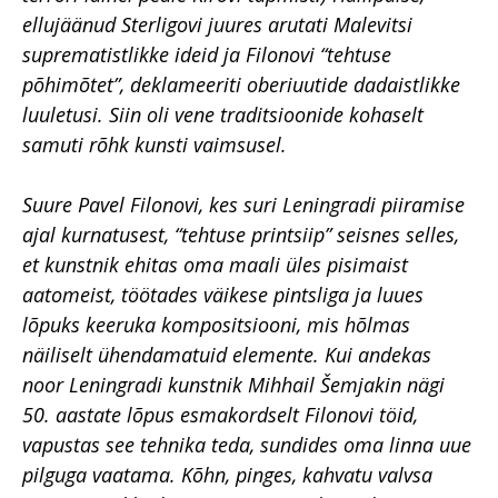
ellujäänud Sterligovi juures arutati Malevitsi
suprematistlikke ideid ja Filonovi “tehtuse
põhimõtet”, deklameeriti oberiuutide dadaistlikke
luuletusi. Siin oli vene traditsioonide kohaselt
samuti rõhk kunsti vaimsusel.
Suure Pavel Filonovi, kes suri Leningradi piiramise
ajal kurnatusest, “tehtuse printsiip” seisnes selles,
et kunstnik ehitas oma maali üles pisimaist
aatomeist, töötades väikese pintsliga ja luues
lõpuks keeruka kompositsiooni, mis hõlmas
näiliselt ühendamatuid elemente. Kui andekas
noor Leningradi kunstnik Mihhail Šemjakin nägi
50. aastate lõpus esmakordselt Filonovi töid,
vapustas see tehnika teda, sundides oma linna uue
pilguga vaatama. Kõhn, pinges, kahvatu valvsa