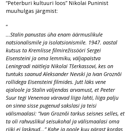
“Peterburi kultuuri loos” Nikolai Puninist
muuhulgas järgmist:
“
...Stalin panustas üha enam äärmuslikule
natsionalismile ja isolatsionismile. 1947. aastal
kutsus ta Kremlisse filmirežissööri Sergei
Eisensteini ja oma lemmiku, väljapaistva
Leningradi näitleja Nikolai Tšerkassovi, kes on
tuntuks saanud Aleksander Nevski ja Ivan Groznõi
rollidega Eisensteini filmides. Jutt läks vene
ajaloole ja Stalin väljendas arvamust, et Peeter
Suur tegi Venemaa väravad liiga lahti, liiga palju
on sinna sisse pugenud sakslasi ja teisi
välismaalasi: “Ivan Groznõi tarkus seisnes selles, et
ta oli rahvuslikul seisukohal ja välismaalasi oma
riiki ei lasknud...” Kahe ja poole kuu pärast kordas