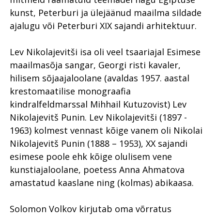
kunst, Peterburi ja ülejäänud maailma sildade
ajalugu või Peterburi XIX sajandi arhitektuur.
Lev Nikolajevitši isa oli veel tsaariajal Esimese
maailmasõja sangar, Georgi risti kavaler,
hilisem sõjaajaloolane (avaldas 1957. aastal
krestomaatilise monograafia
kindralfeldmarssal Mihhail Kutuzovist) Lev
Nikolajevitš Punin. Lev Nikolajevitši (1897 -
1963) kolmest vennast kõige vanem oli Nikolai
Nikolajevitš Punin (1888 – 1953), XX sajandi
esimese poole ehk kõige olulisem vene
kunstiajaloolane, poetess Anna Ahmatova
amastatud kaaslane ning (kolmas) abikaasa.
Solomon Volkov kirjutab oma võrratus