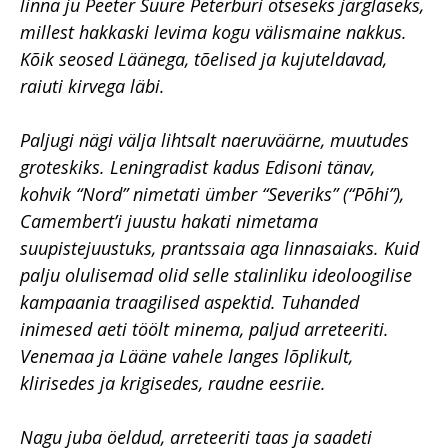
linna ju Peeter Suure Peterburi otseseks järglaseks,
millest hakkaski levima kogu välismaine nakkus.
Kõik seosed Läänega, tõelised ja kujuteldavad,
raiuti kirvega läbi.
Paljugi nägi välja lihtsalt naeruväärne, muutudes
groteskiks. Leningradist kadus Edisoni tänav,
kohvik “Nord” nimetati ümber “Severiks” (“Põhi”),
Camembert’i juustu hakati nimetama
suupistejuustuks, prantssaia aga linnasaiaks. Kuid
palju olulisemad olid selle stalinliku ideoloogilise
kampaania traagilised aspektid. Tuhanded
inimesed aeti töölt minema, paljud arreteeriti.
Venemaa ja Lääne vahele langes lõplikult,
klirisedes ja krigisedes, raudne eesriie.
Nagu juba öeldud, arreteeriti taas ja saadeti