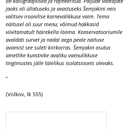
on kalligraafilised ja rafineeritud. Paljude vaatajate
jaoks oli üllatuseks ja avastuseks Šemjakini neis
valitsev iroonilise karnevalikkuse vaim. Tema
näitusel oli suur menu; võimud hakkasid
viivitamatult häirekella lööma. Konservatooriumile
avaldati survet ja nädal aega peale näituse
avamist see suleti kiirkorras. Šemjakin osutus
ametlike kunstnike avaliku vaenulikkuse
tingimustes jälle täielikus isolatsioonis olevaks.
”
(Volkov, lk 555)