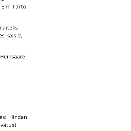
 Enn Tarto,
 näiteks
s käisid,
s Heinsaare
esi. Hindan
avatust