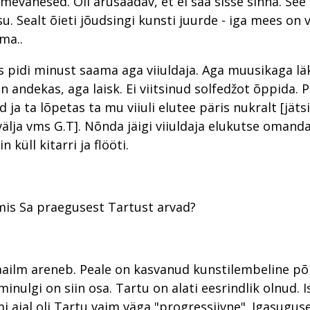
imevähesed. Oli arusaadav, et ei saa sisse sinna. See
u. Sealt õieti jõudsingi kunsti juurde - iga mees on 
ma..
 pidi minust saama aga viiuldaja. Aga muusikaga lä
lin andekas, aga laisk. Ei viitsinud solfedžot õppida. 
 ja ta lõpetas ta mu viiuli elutee päris nukralt [jäts
välja vms G.T]. Nõnda jäigi viiuldaja elukutse omand
küll kitarri ja flööti.
 mis Sa praegusest Tartust arvad?
ailm areneb. Peale on kasvanud kunstilembeline põ
inulgi on siin osa. Tartu on alati eesrindlik olnud. I
ajal oli Tartu vaim väga "progressiivne". Igasugus