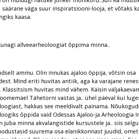
 on muidugi natuke jõhker mõnikord..Sun Ra muusik
säärane väga suur inspiratsiooni-looja, et võtaks ka 
ngiks kaasa.
kunagi allveearheoloogiat õppima minna..
õudselt ammu. Olin innukas ajaloo õppija, võtsin osa
est. Mind eriti huvitas antiik, aga ka varajane renes
. Klassitsism huvitas mind vähem. Käisin väljakaevam
omemäel Tähetorni vastas ja.. ühel päeval kui luge
loogiast, hakkas see meeldivalt painama. Nõukogude
loogiks õppida vaid Odessas Ajaloo-ja Arheoloogia In
n juba minna akvalangistide kursustele ja.. siis selg
dustasid suurema osa elanikkonnast juudid, ometig