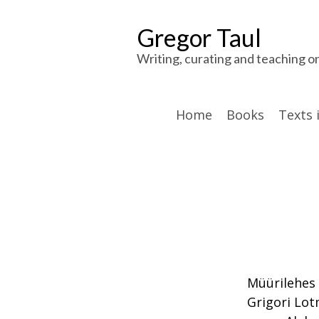
Gregor Taul
Writing, curating and teaching o
Home
Books
Texts 
Müürilehes 
Grigori Lot