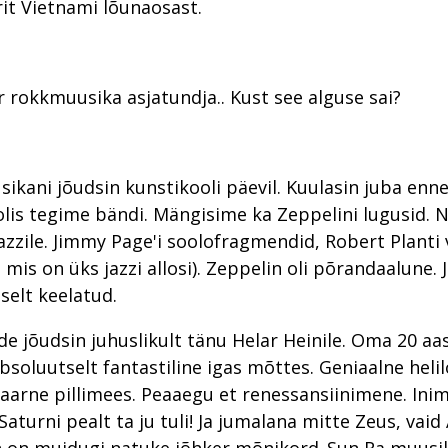
rit Vietnami lõunaosast.
r rokkmuusika asjatundja.. Kust see alguse sai?
ikani jõudsin kunstikooli päevil. Kuulasin juba enne 
olis tegime bändi. Mängisime ka Zeppelini lugusid. 
azzile. Jimmy Page'i soolofragmendid, Robert Planti 
, mis on üks jazzi allosi). Zeppelin oli põrandaalune. J
selt keelatud.
de jõudsin juhuslikult tänu Helar Heinile. Oma 20 aas
bsoluutselt fantastiline igas mõttes. Geniaalne helil
aarne pillimees. Peaaegu et renessansiinimene. Ini
Saturni pealt ta ju tuli! Ja jumalana mitte Zeus, vaid