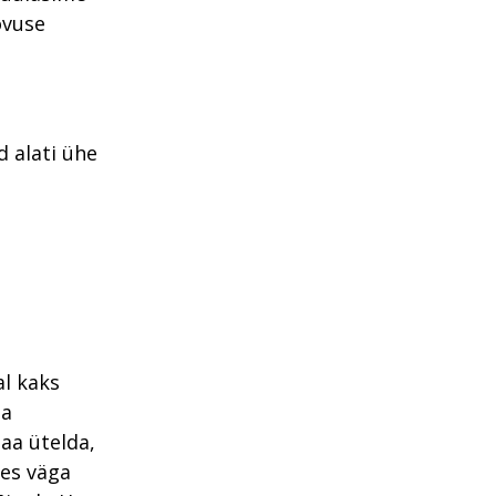
ovuse
 alati ühe
al kaks
ia
saa ütelda,
hes väga