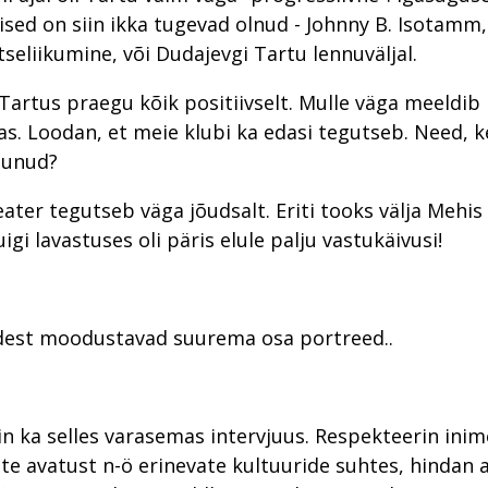
ised on siin ikka tugevad olnud - Johnny B. Isotamm,
seliikumine, või Dudajevgi Tartu lennuväljal.
 Tartus praegu kõik positiivselt. Mulle väga meeldib
as. Loodan, et meie klubi ka edasi tegutseb. Need, ke
tunud?
eater tegutseb väga jõudsalt. Eriti tooks välja Mehi
igi lavastuses oli päris elule palju vastukäivusi!
ödest moodustavad suurema osa portreed..
in ka selles varasemas intervjuus. Respekteerin inim
te avatust n-ö erinevate kultuuride suhtes, hindan 