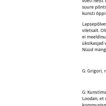
võeti neist 
suure põnts
kunsti õppi
Lapsepõlves
viletsalt. O
ei meeldinud
üksikasjad 
Nüüd mängin 
G: Grigori,
G: Kunstima
Loodan, et m
kommunismi 