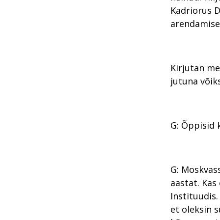
Kadriorus D
arendamise
Kirjutan me
jutuna võik
G: Õppisid 
G: Moskvass
aastat. Kas
Instituudis
et oleksin 