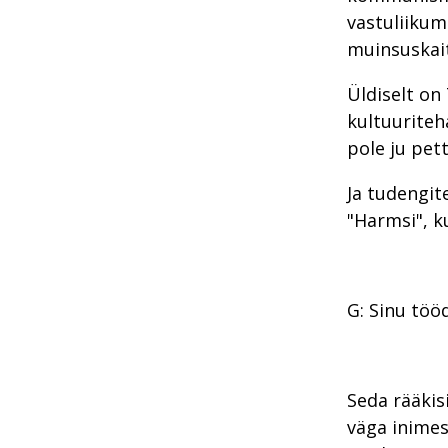
vastuliikum
muinsuskait
Üldiselt on
kultuuriteh
pole ju pet
Ja tudengit
"Harmsi", ku
G: Sinu tö
Seda rääkis
väga inimes