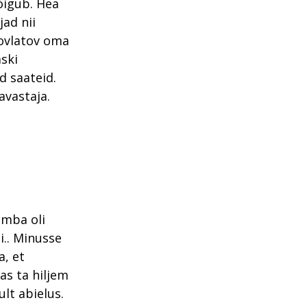
kõigub. Hea
jad nii
Dovlatov oma
aski
d saateid.
lavastaja.
umba oli
i.. Minusse
a, et
tas ta hiljem
ult abielus.