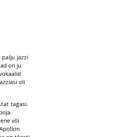
palju jazzi
Nad on ju
vokaalid
azziasi oli
tat tagasi.
ooja.
mene või
 Apollon.