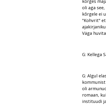
kõrges maja
oli aga see,
kõrgele ei 
"Kohvrit" e
ajakirjanik
Väga huvitav
G: Kellega 
G: Algul el
kommunist K
oli armunud
romaan, kuig
instituudi 