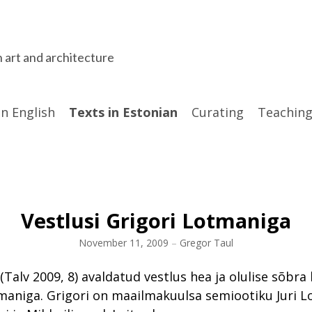
n art and architecture
in English
Texts in Estonian
Curating
Teaching
Vestlusi Grigori Lotmaniga
November 11, 2009
–
Gregor Taul
(Talv 2009, 8) avaldatud vestlus hea ja olulise sõbra
maniga. Grigori on maailmakuulsa semiootiku Juri 