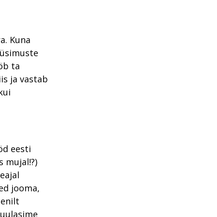
ra. Kuna
 küsimuste
öb ta
s ja vastab
kui
öd eesti
 mujal!?)
eajal
eed jooma,
enilt
kuulasime