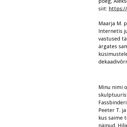
poeg, Alekse
siit:
https:/
Maarja M. p
Internetis 
vastused tä
ärgates sa
küsimustele
dekaadivõrr
Minu nimi o
skulptuuris
Fassbinderi
Peeter T. j
kus saime te
näinud. Hil