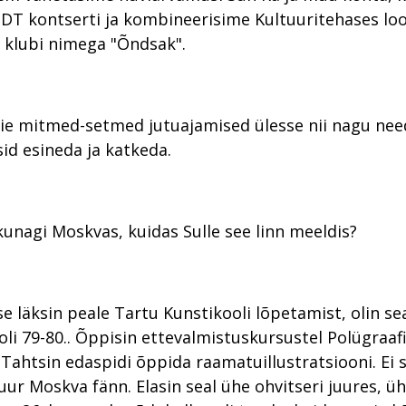
DT kontserti ja kombineerisime Kultuuritehases lo
 klubi nimega "Õndsak".
ie mitmed-setmed jutuajamised ülesse nii nagu need
sid esineda ja katkeda.
kunagi Moskvas, kuidas Sulle see linn meeldis?
e läksin peale Tartu Kunstikooli lõpetamist, olin se
 oli 79-80.. Õppisin ettevalmistuskursustel Polügraaf
. Tahtsin edaspidi õppida raamatuillustratsiooni. Ei 
suur Moskva fänn. Elasin seal ühe ohvitseri juures, ü