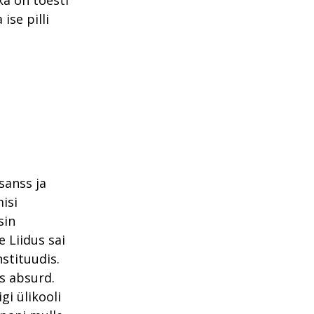
a on tõesti
ise pilli
sanss ja
isi
sin
 Liidus sai
stituudis.
us absurd.
i ülikooli