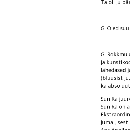
Ta oli ju pä
G: Oled suu
G: Rokkmuus
ja kunstiko
lähedased j
(bluusist ju
ka absoluut
Sun Ra juur
Sun Ra on a
Ekstraordin
Jumal, sest 