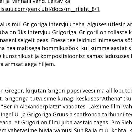
i ja Mihhaili vend. Leitav ka
/issuu.com/genklubi/docs/m__rileht_8/1
alus mul Grigoriga intervjuu teha. Alguses ütlesin ä
juba on üks intervjuu Grigoriga. Grigoril on tollaste
naseni selgelt peas. Enese tee leidnud inimesena sö
ma hea maitsega hommikusööki kui kümme aastat sii
 kunstnikust ja kompositsioonist samas ladususes 
a armsat aega hiljem.
n Gregor, kirjutan Grigori papsi veesilma all lõputö
t. Grigoriga tutvusime kunagi keskuses “Athena” (kus
 "Berlin Alexanderplatzi" vaadates. Läksime filmi vah
a Ingel U. ja Grigoriga Gruusia saatkonda tarhunni-t
ada, et Grigori on filmi juba aastaid tagasi Pro Sieb
jem vahetasime huviarvamusi Sun Ra ja muu kohta, 