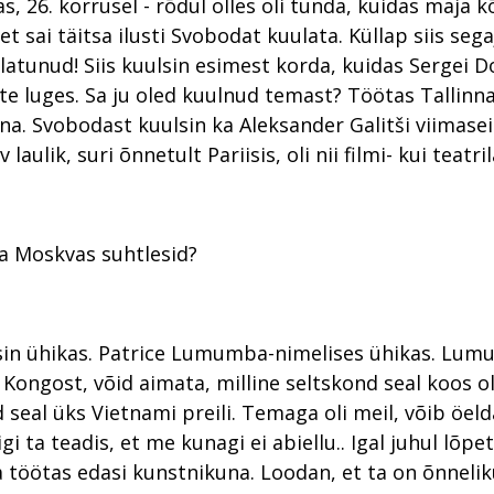
s, 26. korrusel - rõdul olles oli tunda, kuidas maja 
 et sai täitsa ilusti Svobodat kuulata. Küllap siis sega
ulatunud! Siis kuulsin esimest korda, kuidas Sergei 
tte luges. Sa ju oled kuulnud temast? Töötas Tallinn
una. Svobodast kuulsin ka Aleksander Galitši viimasei
 laulik, suri õnnetult Pariisis, oli nii filmi- kui teatri
Sa Moskvas suhtlesid?
asin ühikas. Patrice Lumumba-nimelises ühikas. Lum
ongost, võid aimata, milline seltskond seal koos ol
 seal üks Vietnami preili. Temaga oli meil, võib öeld
i ta teadis, et me kunagi ei abiellu.. Igal juhul lõpe
ja töötas edasi kunstnikuna. Loodan, et ta on õnnelik