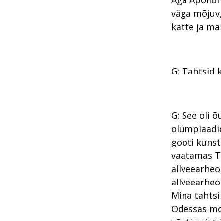
Aga Apollon
väga mõjuv, 
kätte ja mä
G: Tahtsid 
G: See oli 
olümpiaadid
gooti kunst
vaatamas To
allveearheo
allveearheo
Mina tahtsi
Odessas moo