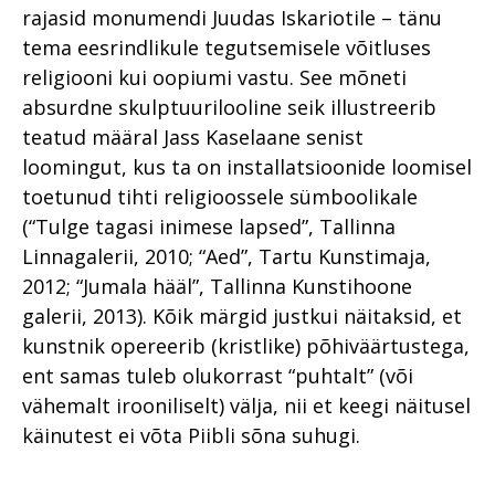
rajasid monumendi Juudas Iskariotile – tänu
tema eesrindlikule tegutsemisele võitluses
religiooni kui oopiumi vastu. See mõneti
absurdne skulptuurilooline seik illustreerib
teatud määral Jass Kaselaane senist
loomingut, kus ta on installatsioonide loomisel
toetunud tihti religioossele sümboolikale
(“Tulge tagasi inimese lapsed”, Tallinna
Linnagalerii, 2010; “Aed”, Tartu Kunstimaja,
2012; “Jumala hääl”, Tallinna Kunstihoone
galerii, 2013). Kõik märgid justkui näitaksid, et
kunstnik opereerib (kristlike) põhiväärtustega,
ent samas tuleb olukorrast “puhtalt” (või
vähemalt irooniliselt) välja, nii et keegi näitusel
käinutest ei võta Piibli sõna suhugi.