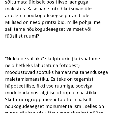
sõltumata üldiselt positiivse laenguga
mälestus. Kaselaane fotod kutsuvad üles
arutlema nõukogudeaegse pärandi üle.
Millised on need printsiibid, mille põhjal me
säilitame nõukogudeaegset vaimset või
füüsilist ruumi?
“Nukkude väljaku” skulptuurid (kui vaatame
neid hetkeks lahutatuna fotodest)
moodustuvad sootuks hämarama tähendusega
mäletamismaastiku. Esiteks on tegemist
hüpoteetilise, fiktiivse ruumiga, sooviga
mudeldada nostalgilise utoopia maastikku.
Skulptuurigrupp meenutab formaalselt
nõukogudeaegset monumentalismi, selles on