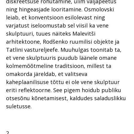
diskreetsuse rõhutamine, ülim väljapeetus
ning hingeasjade looritamine. Osmolovski
leiab, et konventsioon esilolevast ning
varjatust iseloomustab sel viisil ka vene
skulptuuri, tuues näiteks Malevitši
arhitektoone, Rodšenko ruumilisi objekte ja
Tatlini vastureljeefe. Muuhulgas toonitab ta,
et vene skulptuuris puudub läänele omane
kolmemõõtmeline traditsioon, millest ta
omakorda järeldab, et valitseva
kaheplaanilisuse tõttu ei ole vene skulptuur
eriti reflektoorne. See pigem hoidub publiku
otsesõnu kõnetamisest, kaldudes saladuslikku
suletusse.
2