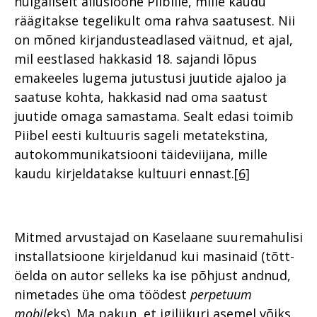
hulgaliselt allusioone Piiblile, mille kaudu
räägitakse tegelikult oma rahva saatusest. Nii
on mõned kirjandusteadlased väitnud, et ajal,
mil eestlased hakkasid 18. sajandi lõpus
emakeeles lugema jutustusi juutide ajaloo ja
saatuse kohta, hakkasid nad oma saatust
juutide omaga samastama. Sealt edasi toimib
Piibel eesti kultuuris sageli metatekstina,
autokommunikatsiooni täideviijana, mille
kaudu kirjeldatakse kultuuri ennast.
[6]
Mitmed arvustajad on Kaselaane suuremahulisi
installatsioone kirjeldanud kui masinaid (tõtt-
öelda on autor selleks ka ise põhjust andnud,
nimetades ühe oma töödest
perpetuum
mobile
ks). Ma pakun, et igiliikuri asemel võiks