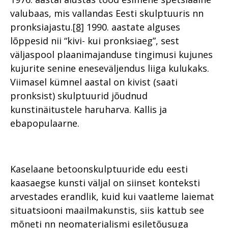
valubaas, mis vallandas Eesti skulptuuris nn
pronksiajastu.
[8]
1990. aastate alguses
lõppesid nii “kivi- kui pronksiaeg”, sest
väljaspool plaanimajanduse tingimusi kujunes
kujurite senine eneseväljendus liiga kulukaks.
Viimasel kümnel aastal on kivist (saati
pronksist) skulptuurid jõudnud
kunstinäitustele haruharva. Kallis ja
ebapopulaarne.
Kaselaane betoonskulptuuride edu eesti
kaasaegse kunsti väljal on siinset konteksti
arvestades erandlik, kuid kui vaatleme laiemat
situatsiooni maailmakunstis, siis kattub see
mõneti nn neomaterialismi esiletõusuga