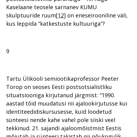
Kaselaane teosele sarnanev KUMU
skulptuuride ruum
[12]
on eneseirooniline väli,
kus leppida “katkestuste kultuuriga”?
9
Tartu Ülikooli semiootikaprofessor Peeter
Torop on seoses Eesti postsotsialistliku
situatsiooniga kirjutanud järgmist: “1990.
aastad tõid muudatusi nii ajalookirjutusse kui
identiteedidiskursusesse, kuid loodetud
sünteesi nende kahe vahel pole siiski veel
tekkinud. 21. sajandi ajaloomõistmist Eestis
mõjutab ja sünteesi takistab nii nõukogulik