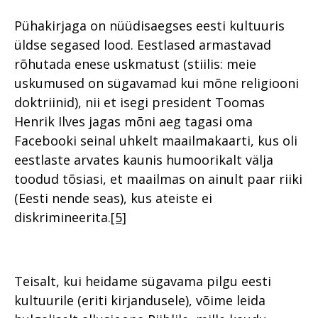
Pühakirjaga on nüüdisaegses eesti kultuuris
üldse segased lood. Eestlased armastavad
rõhutada enese uskmatust (stiilis: meie
uskumused on sügavamad kui mõne religiooni
doktriinid), nii et isegi president Toomas
Henrik Ilves jagas mõni aeg tagasi oma
Facebooki seinal uhkelt maailmakaarti, kus oli
eestlaste arvates kaunis humoorikalt välja
toodud tõsiasi, et maailmas on ainult paar riiki
(Eesti nende seas), kus ateiste ei
diskrimineerita.
[5]
Teisalt, kui heidame sügavama pilgu eesti
kultuurile (eriti kirjandusele), võime leida