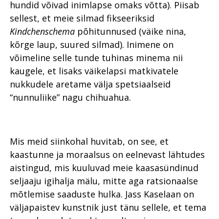
hundid võivad inimlapse omaks võtta). Piisab
sellest, et meie silmad fikseeriksid
Kindchenschema
põhitunnused (väike nina,
kõrge laup, suured silmad). Inimene on
võimeline selle tunde tuhinas minema nii
kaugele, et lisaks väikelapsi matkivatele
nukkudele aretame välja spetsiaalseid
“nunnuliike” nagu chihuahua.
Mis meid siinkohal huvitab, on see, et
kaastunne ja moraalsus on eelnevast lähtudes
aistingud, mis kuuluvad meie kaasasündinud
seljaaju igihalja mälu, mitte aga ratsionaalse
mõtlemise saaduste hulka. Jass Kaselaan on
väljapaistev kunstnik just tänu sellele, et tema