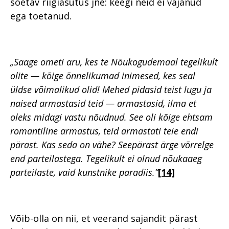
soetav riigiasutus jne: keegi neid ei vajanud
ega toetanud.
„
Saage ometi aru, kes te Nõukogudemaal tegelikult
olite — kõige õnnelikumad inimesed, kes seal
üldse võimalikud olid! Mehed pidasid teist lugu ja
naised armastasid teid — armastasid, ilma et
oleks midagi vastu nõudnud. See oli kõige ehtsam
romantiline armastus, teid armastati teie endi
pärast. Kas seda on vähe? Seepärast ärge võrrelge
end parteilastega. Tegelikult ei olnud nõukaaeg
parteilaste, vaid kunstnike paradiis.”
[14]
Võib-olla on nii, et veerand sajandit pärast