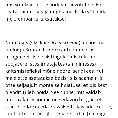
mis sobiksid mõne õudusfilmi võtetele. Ent
teatav nunnusus jääb püsima. Keda või mida
meid embama kutsutakse?
Nunnusus (sks k
Kindchenschema
) on austria
bioloogi Konrad Lorenzi antud nimetus
fülogeneetilisele aistingule, mis tekitab
soojaverelistes imetajates (sh inimeses)
kaitsmisrefleksi mõne noore isendi ees. Kui
meie ette asetatakse beebi, siis saame n-ö
otse seljaajult moraalse hoiatuse, et pisikest
olendit tuleb hoida. See tunne, mis valdab
meid rakutasandini, on sedavõrd ürgne, et
võime seda kogeda ka väikeste kasside, koerte,
küülikute, rottide jt loomade puhul (nii nagu