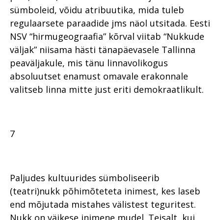
sümboleid, võidu atribuutika, mida tuleb
regulaarsete paraadide jms näol utsitada. Eesti
NSV “hirmugeograafia” kõrval viitab “Nukkude
väljak” niisama hästi tänapäevasele Tallinna
peaväljakule, mis tänu linnavolikogus
absoluutset enamust omavale erakonnale
valitseb linna mitte just eriti demokraatlikult.
7
Paljudes kultuurides sümboliseerib
(teatri)nukk põhimõteteta inimest, kes laseb
end mõjutada mistahes välistest teguritest.
Nukk on väikese inimene mudel. Teisalt, kui