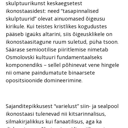
skulptuurikunst keskaegsetest
ikonostaasidest: need “tasapinnalised
skulptuurid” olevat ainuomased õigeusu
kirikule. Kui teistes kristlikes kogudustes
pääseb igaüks altarini, siis õigeusklikele on
ikonostaasitagune ruum suletud, püha tsoon.
Säärase semiootilise piiritlemise nimetab
Osmolovski kultuuri fundamentaalseks
komponendiks – sellel põhinevat vene hingele
nii omane paindumatute binaarsete
opositsioonide domineerimine.
Sajanditepikkusest “varielust” siin- ja sealpool
ikonostaasi tulenevad nii kitsarinnalisus,
silmakirjalikkus kui fanaatilisus, aga ka