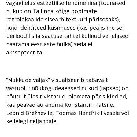
vägagi elus esteetilise fenomenina (toonased
nukud on Tallinna kõige popimate
retrolokaalide sisearhitektuuri pärisosaks),
kuid identiteediküsimuses (kas peaksime sel
perioodil siia saatuse tahtel kolinud venelased
haarama eestlaste hulka) seda ei
aktsepteerita.
“Nukkude väljak” visualiseerib tabavalt
vastuolu: nõukogudeaegsed nukud (lapsed) on
nõutult üles rivistatud, olemata päris kindlad,
kas peavad au andma Konstantin Pätsile,
Leonid Brežnevile, Toomas Hendrik Ilvesele või
kellelegi neljandale.