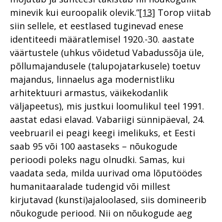
minevik kui euroopalik olevik.”
[13]
Torop viitab
siin sellele, et eestlased tuginevad enese
identiteedi määratlemisel 1920.-30. aastate
väärtustele (uhkus võidetud Vabadussõja üle,
põllumajandusele (talupojatarkusele) toetuv
majandus, linnaelus aga modernistliku
arhitektuuri armastus, väikekodanlik
väljapeetus), mis justkui loomulikul teel 1991.
aastat edasi elavad. Vabariigi sünnipäeval, 24.
veebruaril ei peagi keegi imelikuks, et Eesti
saab 95 või 100 aastaseks – nõukogude
perioodi poleks nagu olnudki. Samas, kui
vaadata seda, milda uurivad oma lõputöödes
humanitaaralade tudengid või millest
kirjutavad (kunsti)ajaloolased, siis domineerib
nõukogude periood. Nii on nõukogude aeg