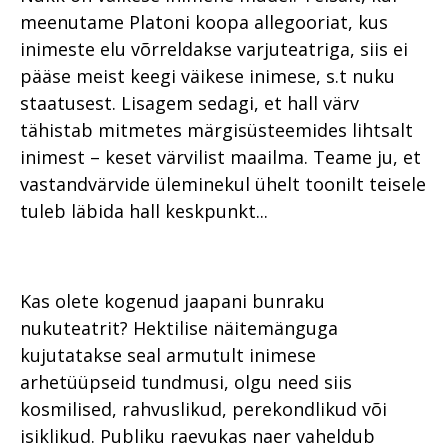
meenutame Platoni koopa allegooriat, kus
inimeste elu võrreldakse varjuteatriga, siis ei
pääse meist keegi väikese inimese, s.t nuku
staatusest. Lisagem sedagi, et hall värv
tähistab mitmetes märgisüsteemides lihtsalt
inimest – keset värvilist maailma. Teame ju, et
vastandvärvide üleminekul ühelt toonilt teisele
tuleb läbida hall keskpunkt...
Kas olete kogenud jaapani bunraku
nukuteatrit? Hektilise näitemänguga
kujutatakse seal armutult inimese
arhetüüpseid tundmusi, olgu need siis
kosmilised, rahvuslikud, perekondlikud või
isiklikud. Publiku raevukas naer vaheldub