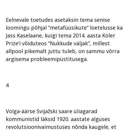
Eelnevale toetudes asetaksin tema senise
loomingu põhjal “metafüüsikute” loetelusse ka
Jass Kaselaane, kuigi tema 2014. aasta Köler
Prize’i võiduteos “Nukkude väljak”, millest
allpool pikemalt juttu tuleb, on sammu võrra
argisema probleemipüstitusega.
4
Volga-äärse Svijažski saare üliagarad
kommunistid läksid 1920. aastate alguses
revolutsioonivaimustuses nõnda kaugele, et