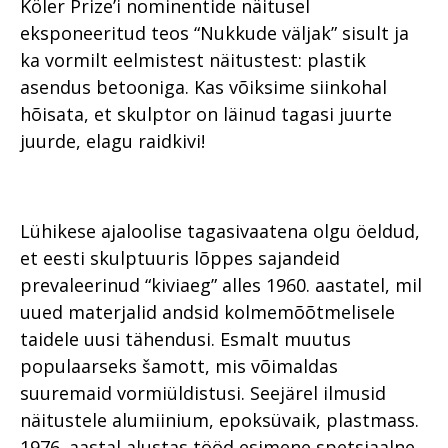
Köler Prize’i nominentide näitusel
eksponeeritud teos “Nukkude väljak” sisult ja
ka vormilt eelmistest näitustest: plastik
asendus betooniga. Kas võiksime siinkohal
hõisata, et skulptor on läinud tagasi juurte
juurde, elagu raidkivi!
Lühikese ajaloolise tagasivaatena olgu öeldud,
et eesti skulptuuris lõppes sajandeid
prevaleerinud “kiviaeg” alles 1960. aastatel, mil
uued materjalid andsid kolmemõõtmelisele
taidele uusi tähendusi. Esmalt muutus
populaarseks šamott, mis võimaldas
suuremaid vormiüldistusi. Seejärel ilmusid
näitustele alumiinium, epoksüvaik, plastmass.
1976. aastal alustas tööd esimene spetsiaalne