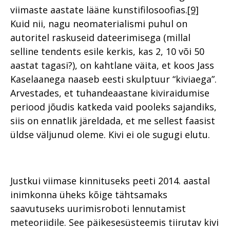
viimaste aastate lääne kunstifilosoofias.
[9]
Kuid nii, nagu neomaterialismi puhul on
autoritel raskuseid dateerimisega (millal
selline tendents esile kerkis, kas 2, 10 või 50
aastat tagasi?), on kahtlane väita, et koos Jass
Kaselaanega naaseb eesti skulptuur “kiviaega”.
Arvestades, et tuhandeaastane kiviraidumise
periood jõudis katkeda vaid pooleks sajandiks,
siis on ennatlik järeldada, et me sellest faasist
üldse väljunud oleme. Kivi ei ole sugugi elutu.
Justkui viimase kinnituseks peeti 2014. aastal
inimkonna üheks kõige tähtsamaks
saavutuseks uurimisroboti lennutamist
meteoriidile. See päikesesüsteemis tiirutav kivi