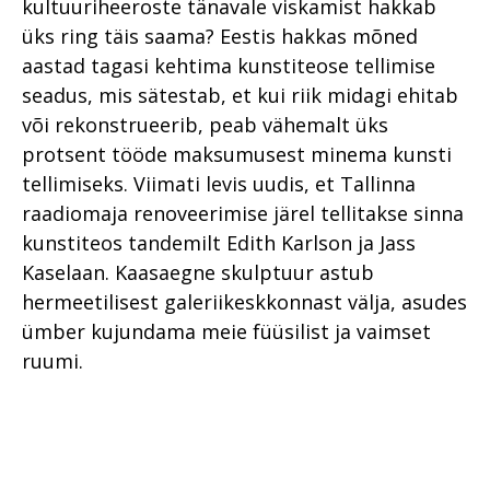
kultuuriheeroste tänavale viskamist hakkab
üks ring täis saama? Eestis hakkas mõned
aastad tagasi kehtima kunstiteose tellimise
seadus, mis sätestab, et kui riik midagi ehitab
või rekonstrueerib, peab vähemalt üks
protsent tööde maksumusest minema kunsti
tellimiseks. Viimati levis uudis, et Tallinna
raadiomaja renoveerimise järel tellitakse sinna
kunstiteos tandemilt Edith Karlson ja Jass
Kaselaan. Kaasaegne skulptuur astub
hermeetilisest galeriikeskkonnast välja, asudes
ümber kujundama meie füüsilist ja vaimset
ruumi.