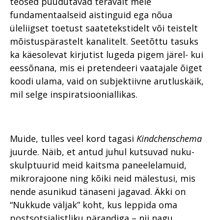
teosed puudutavad teravalt meie
fundamentaalseid aistinguid ega nõua
üleliigset toetust saatetekstidelt või teistelt
mõistuspärastelt kanalitelt. Seetõttu tasuks
ka käesolevat kirjutist lugeda pigem järel- kui
eessõnana, mis ei pretendeeri vaatajale õiget
koodi ulama, vaid on subjektiivne arutluskäik,
mil selge inspiratsiooniallikas.
Muide, tulles veel kord tagasi
Kindchenschema
juurde. Näib, et antud juhul kutsuvad nuku-
skulptuurid meid kaitsma paneelelamuid,
mikrorajoone ning kõiki neid mälestusi, mis
nende asunikud tänaseni jagavad. Äkki on
“Nukkude väljak” koht, kus leppida oma
postsotsialistliku pärandiga – nii nagu