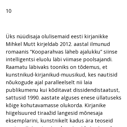
10
Üks nüüdisaja olulisemaid eesti kirjanikke
Mihkel Mutt kirjeldab 2012. aastal ilmunud
romaanis “Kooparahvas läheb ajalukku” siinse
intelligentsi eluolu läbi viimase poolsajandi.
Raamatu läbivaks tooniks on tõdemus, et
kunstnikud-kirjanikud-muusikud, kes nautisid
nõukogude ajal paralleelselt nii laia
publikumenu kui kõditavat dissidendistaatust,
sattusid 1990. aastate alguses enese üllatuseks
kõige kohutavamasse olukorda. Kirjanike
hiigelsuured tiraažid langesid mõnesaja
eksemplarini, kunstnikelt kadus ära teoseid