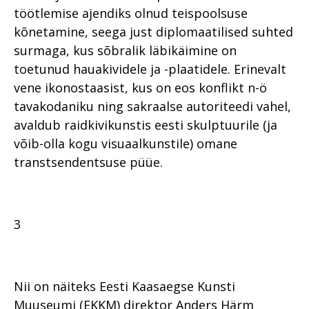
töötlemise ajendiks olnud teispoolsuse
kõnetamine, seega just diplomaatilised suhted
surmaga, kus sõbralik läbikäimine on
toetunud hauakividele ja -plaatidele. Erinevalt
vene ikonostaasist, kus on eos konflikt n-ö
tavakodaniku ning sakraalse autoriteedi vahel,
avaldub raidkivikunstis eesti skulptuurile (ja
võib-olla kogu visuaalkunstile) omane
transtsendentsuse püüe.
3
Nii on näiteks Eesti Kaasaegse Kunsti
Muuseumi (EKKM) direktor Anders Härm