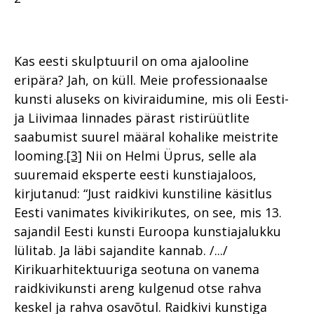
Kas eesti skulptuuril on oma ajalooline
eripära? Jah, on küll. Meie professionaalse
kunsti aluseks on kiviraidumine, mis oli Eesti-
ja Liivimaa linnades pärast ristirüütlite
saabumist suurel määral kohalike meistrite
looming.
[3]
Nii on Helmi Üprus, selle ala
suuremaid eksperte eesti kunstiajaloos,
kirjutanud: “Just raidkivi kunstiline käsitlus
Eesti vanimates kivikirikutes, on see, mis 13.
sajandil Eesti kunsti Euroopa kunstiajalukku
lülitab. Ja läbi sajandite kannab. /.../
Kirikuarhitektuuriga seotuna on vanema
raidkivikunsti areng kulgenud otse rahva
keskel ja rahva osavõtul. Raidkivi kunstiga