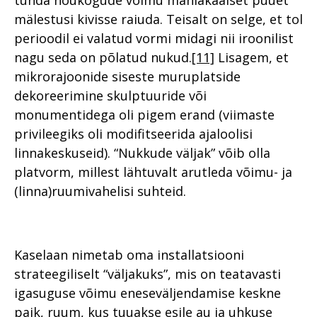
tunda nõukogude võimu maniakaalset püüet
mälestusi kivisse raiuda. Teisalt on selge, et tol
perioodil ei valatud vormi midagi nii iroonilist
nagu seda on põlatud nukud.
[11]
Lisagem, et
mikrorajoonide siseste muruplatside
dekoreerimine skulptuuride või
monumentidega oli pigem erand (viimaste
privileegiks oli modifitseerida ajaloolisi
linnakeskuseid). “Nukkude väljak” võib olla
platvorm, millest lähtuvalt arutleda võimu- ja
(linna)ruumivahelisi suhteid.
Kaselaan nimetab oma installatsiooni
strateegiliselt “väljakuks”, mis on teatavasti
igasuguse võimu eneseväljendamise keskne
paik, ruum, kus tuuakse esile au ja uhkuse