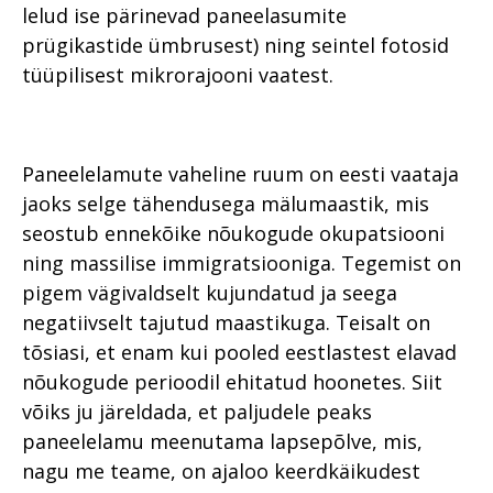
lelud ise pärinevad paneelasumite
prügikastide ümbrusest) ning seintel fotosid
tüüpilisest mikrorajooni vaatest.
Paneelelamute vaheline ruum on eesti vaataja
jaoks selge tähendusega mälumaastik, mis
seostub ennekõike nõukogude okupatsiooni
ning massilise immigratsiooniga. Tegemist on
pigem vägivaldselt kujundatud ja seega
negatiivselt tajutud maastikuga. Teisalt on
tõsiasi, et enam kui pooled eestlastest elavad
nõukogude perioodil ehitatud hoonetes. Siit
võiks ju järeldada, et paljudele peaks
paneelelamu meenutama lapsepõlve, mis,
nagu me teame, on ajaloo keerdkäikudest