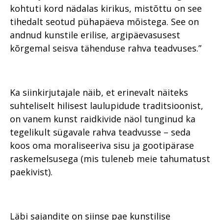
kohtuti kord nädalas kirikus, mistõttu on see
tihedalt seotud pühapäeva mõistega. See on
andnud kunstile erilise, argipäevasusest
kõrgemal seisva tähenduse rahva teadvuses.”
Ka siinkirjutajale näib, et erinevalt näiteks
suhteliselt hilisest laulupidude traditsioonist,
on vanem kunst raidkivide näol tunginud ka
tegelikult sügavale rahva teadvusse – seda
koos oma moraliseeriva sisu ja gootipärase
raskemelsusega (mis tuleneb meie tahumatust
paekivist).
Läbi sajandite on siinse pae kunstilise