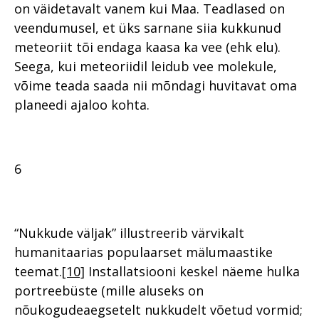
on väidetavalt vanem kui Maa. Teadlased on
veendumusel, et üks sarnane siia kukkunud
meteoriit tõi endaga kaasa ka vee (ehk elu).
Seega, kui meteoriidil leidub vee molekule,
võime teada saada nii mõndagi huvitavat oma
planeedi ajaloo kohta.
6
“Nukkude väljak” illustreerib värvikalt
humanitaarias populaarset mälumaastike
teemat.
[10]
Installatsiooni keskel näeme hulka
portreebüste (mille aluseks on
nõukogudeaegsetelt nukkudelt võetud vormid;