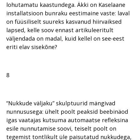
lohutamatu kaastundega. Äkki on Kaselaane
installatsioon bunraku eestimaine vaste: laval
on füüsiliselt suureks kasvanud hiirvaiksed
lapsed, kelle soov ennast artikuleeritult
väljendada on madal, kuid kellel on see-eest
eriti elav sisekõne?
8
“Nukkude väljaku” skulptuurid mängivad
nunnususega: ühelt poolt peaksid beebinäod
igas vaatajas kutsuma automaatse refleksina
esile nunnutamise soovi, teiselt poolt on
tegemist tontlikult üle paisutatud nukkudega,