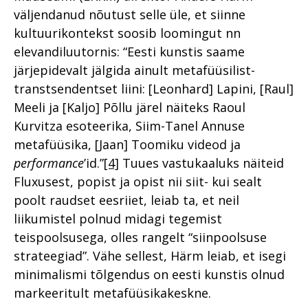
väljendanud nõutust selle üle, et siinne
kultuurikontekst soosib loomingut nn
elevandiluutornis: “Eesti kunstis saame
järjepidevalt jälgida ainult metafüüsilist-
transtsendentset liini: [Leonhard] Lapini, [Raul]
Meeli ja [Kaljo] Põllu järel näiteks Raoul
Kurvitza esoteerika, Siim-Tanel Annuse
metafüüsika, [Jaan] Toomiku videod ja
performance
’id.”
[4]
Tuues vastukaaluks näiteid
Fluxusest, popist ja opist nii siit- kui sealt
poolt raudset eesriiet, leiab ta, et neil
liikumistel polnud midagi tegemist
teispoolsusega, olles rangelt “siinpoolsuse
strateegiad”. Vähe sellest, Härm leiab, et isegi
minimalismi tõlgendus on eesti kunstis olnud
markeeritult metafüüsikakeskne.