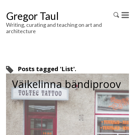
Gregor Taul
Writing, curating and teaching on art and
architecture
Posts tagged 'List'.
Väikelinna bändiproov