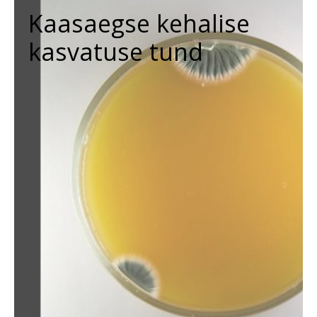
Kaasaegse kehalise
kasvatuse tund