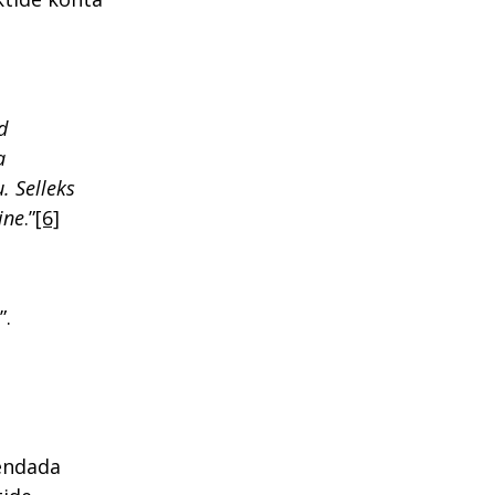
d
a
. Selleks
ine
.”
[6]
”.
hendada