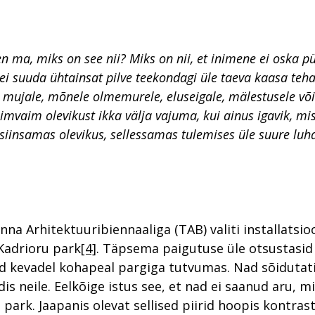
en ma, miks on see nii? Miks on nii, et inimene ei oska p
 ei suuda ühtainsat pilve teekondagi üle taeva kaasa teha
mujale, mõnele olmemurele, eluseigale, mälestusele või 
imvaim olevikust ikka välja vajuma, kui ainus igavik, mi
 siinsamas olevikus, sellessamas tulemises üle suure luh
nna Arhitektuuribiennaaliga (TAB) valiti installatsio
Kadrioru park
[4]
. Täpsema paigutuse üle otsustasid 
sid kevadel kohapeal pargiga tutvumas. Nad sõidutati
s neile. Eelkõige istus see, et nad ei saanud aru, mi
s park. Jaapanis olevat sellised piirid hoopis kontra