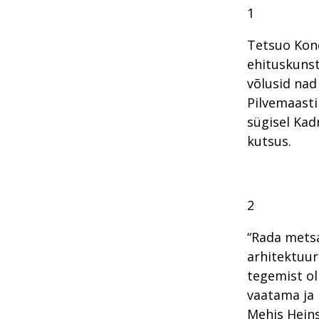
1
Tetsuo Kon
ehituskunst
võlusid nad
Pilvemaasti
sügisel Kad
kutsus.
2
“Rada metsas
arhitektuur
tegemist ol
vaatama ja 
Mehis Heins