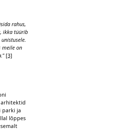
üsida rahus,
, ikka tüürib
unistusele.
s meile on
a.
”
[3]
oni
arhitektid
 parki ja
llal lõppes
stsemalt