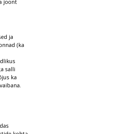
a joont
sed ja
onnad (ka
dlikus
a salli
õjus ka
vaibana.
edas
ktide kohta