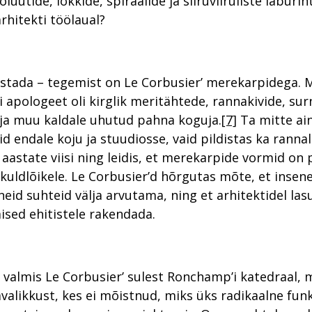
luutide, lokkide, spiraalide ja siiruviiruliste labürin
rhitekti töölaual?
stada – tegemist on Le Corbusier’ merekarpidega.
i apologeet oli kirglik meritähtede, rannakivide, su
 ja muu kaldale uhutud pahna koguja.
[7]
Ta mitte ain
d endale koju ja stuudiosse, vaid pildistas ka rannali
d aastate viisi ning leidis, et merekarpide vormid on
 kuldlõikele. Le Corbusier’d hõrgutas mõte, et insen
neid suhteid välja arvutama, ning et arhitektidel la
sed ehitistele rakendada.
l valmis Le Corbusier’ sulest Ronchamp’i katedraal,
valikkust, kes ei mõistnud, miks üks radikaalne funk