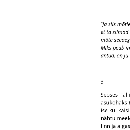
“
Ja siis mõtl
et ta silmad
mõte seeaeg 
Miks peab in
antud, on ju
3
Seoses Talli
asukohaks 
ise kui käi
nähtu meeldi
linn ja alga