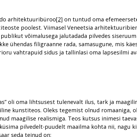
do arhitektuuribüroo
[2]
on tuntud oma efemeerset
iteoste poolest. Viimasel Veneetsia arhitektuuribien
 publikut võimalusega jalutadada pilvedes siseruumi
kke ühendas filigraanne rada, samasugune, mis käes
rioru vahtrapuid sidus ja tallinlasi oma lapsesilmi 
” oli oma lihtsusest tulenevalt ilus, tark ja maagili
iline kunstiteos. Oleks tegemist olnud romaaniga, o
nud maagilise realismiga. Teos kutsus inimesi taeva
küsima pilvedelt-puudelt maailma kohta nii, nagu ki
aar seda teinud on: