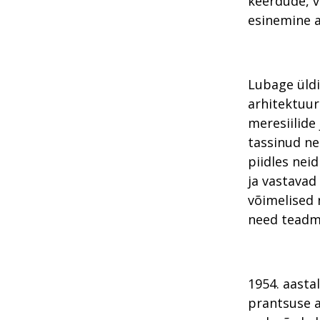
keerdude, vo
esinemine a
Lubage üldi
arhitektuur
meresiilide
tassinud nei
piidles nei
ja vastavad
võimelised 
need teadmi
1954. aasta
prantsuse a