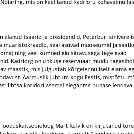
õiaring, mis on keelitanud Kadrioru kohavaimu lai
.
n elanud tsaarid ja presidendid, Peterburi sinivereli
aimuaristokraadid, seal asuvad muuseumid ja saatk
i oma) ning veel kümned elu säravusega tegelevad
onid. Kadriorg on uhkuse reservuaar muidu tagasihoi
itav maastik, mis julgustab kõrgelennuliselt elama eg
 odavust. Äärmuslik juhtum kogu Eestis, mistõttu m
s” lihtsa koridori asemel elegantse punase lendava 
 looduskaitsebioloog Mart Külvik on kirjutanud tor
ark on paradiis looduses ja kunstis” lendavate obje