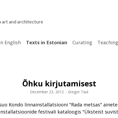
n art and architecture
in English
Texts in Estonian
Curating
Teaching
Õhku kirjutamisest
December 23, 2012
–
Gregor Taul
suo Kondo linnainstallatsiooni "Rada metsas" ainete
installatsioonide festivali kataloogis "Üksteist suvis