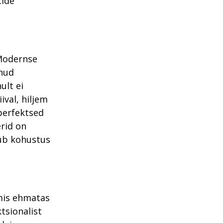
tide
 Modernse
rnud
ult ei
ival, hiljem
 perfektsed
erid on
sub kohustus
 mis ehmatas
tsionalist