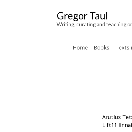
Gregor Taul
Writing, curating and teaching o
Home
Books
Texts 
Arutlus Tet
Lift11 linna