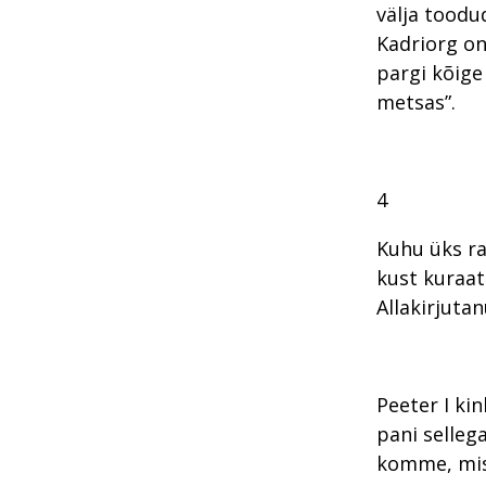
välja toodu
Kadriorg on
pargi kõige
metsas”.
4
Kuhu üks ra
kust kuraato
Allakirjutan
Peeter I ki
pani sellega
komme, mis 