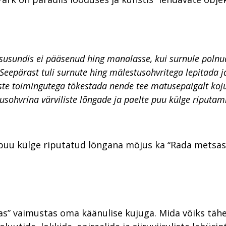
susundis ei pääsenud hing manalasse, kui surnule polnu
Seepärast tuli surnute hing mälestusohvritega lepitada j
ste toimingutega tõkestada nende tee matusepaigalt koju
usohvrina värviliste lõngade ja paelte puu külge riputam
e puu külge riputatud lõngana mõjus ka “Rada metsas
s” vaimustas oma käänulise kujuga. Mida võiks tä