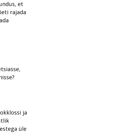
tundus, et
õeti rajada
Rada
tsiasse,
nisse?
okklossi ja
tlik
estega üle