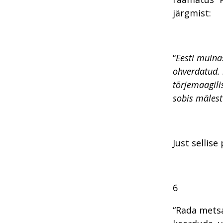
järgmist:
“
Eesti muina
ohverdatud. 
tõrjemaagili
sobis mälest
Just sellis
6
“Rada metsa