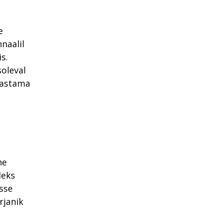
e
naalil
s.
oleval
avastama
ne
leks
sse
rjanik