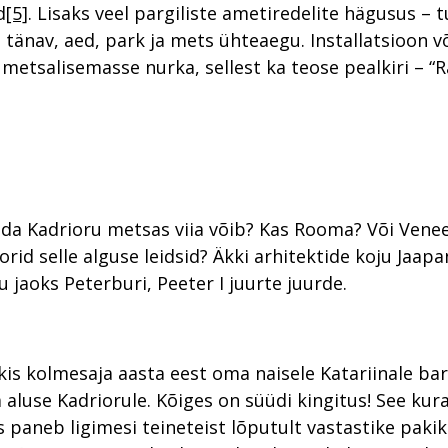
d
[5]
. Lisaks veel pargiliste ametiredelite hägusus – 
 tänav, aed, park ja mets ühteaegu. Installatsioon v
 metsalisemasse nurka, sellest ka teose pealkiri – “
da Kadrioru metsas viia võib? Kas Rooma? Või Venee
rid selle alguse leidsid? Äkki arhitektide koju Jaapa
u jaoks Peterburi, Peeter I juurte juurde.
nkis kolmesaja aasta eest oma naisele Katariinale bar
 aluse Kadriorule. Kõiges on süüdi kingitus! See kura
paneb ligimesi teineteist lõputult vastastike pakik