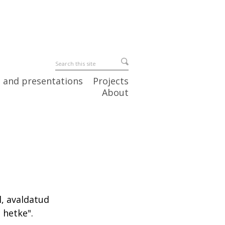
 and presentations
Projects
About
l, avaldatud
t hetke".