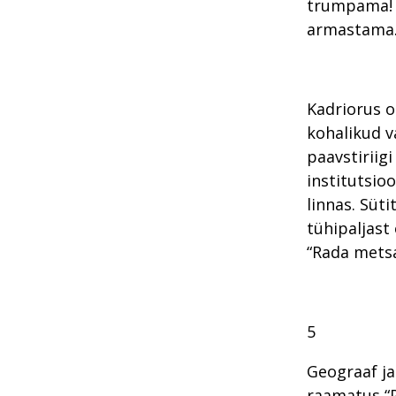
trumpama! N
armastama
Kadriorus o
kohalikud v
paavstiriig
institutsio
linnas. Süt
tühipaljast
“Rada metsa
5
Geograaf ja
raamatus “P