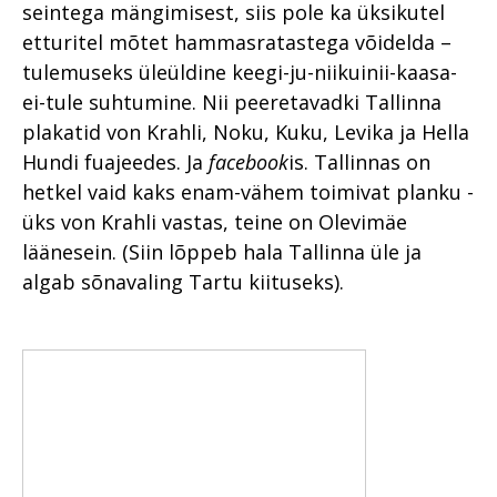
seintega mängimisest, siis pole ka üksikutel
etturitel mõtet hammasratastega võidelda –
tulemuseks üleüldine keegi-ju-niikuinii-kaasa-
ei-tule suhtumine. Nii peeretavadki Tallinna
plakatid von Krahli, Noku, Kuku, Levika ja Hella
Hundi fuajeedes. Ja
facebook
is. Tallinnas on
hetkel vaid kaks enam-vähem toimivat planku -
üks von Krahli vastas, teine on Olevimäe
läänesein. (Siin lõppeb hala Tallinna üle ja
algab sõnavaling Tartu kiituseks).