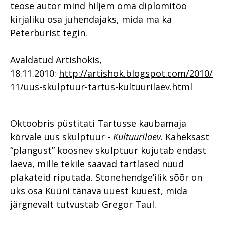
teose autor mind hiljem oma diplomitöö
kirjaliku osa juhendajaks, mida ma ka
Peterburist tegin.
Avaldatud Artishokis,
18.11.2010:
http://artishok.blogspot.com/2010/
11/uus-skulptuur-tartus-kultuurilaev.html
Oktoobris püstitati Tartusse kaubamaja
kõrvale uus skulptuur -
Kultuurilaev
. Kaheksast
“plangust” koosnev skulptuur kujutab endast
laeva, mille tekile saavad tartlased nüüd
plakateid riputada. Stonehendge’ilik sõõr on
üks osa Küüni tänava uuest kuuest, mida
järgnevalt tutvustab Gregor Taul.