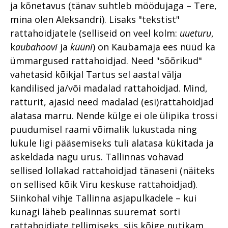
ja kõnetavus (tänav suhtleb möödujaga – Tere,
mina olen Aleksandri). Lisaks "tekstist"
rattahoidjatele (selliseid on veel kolm:
uueturu
,
k
aubahoovi
ja
küüni
) on Kaubamaja ees nüüd ka
ümmargused rattahoidjad. Need "sõõrikud"
vahetasid kõikjal Tartus sel aastal välja
kandilised ja/või madalad rattahoidjad. Mind,
ratturit, ajasid need madalad (esi)rattahoidjad
alatasa marru. Nende külge ei ole ülipika trossi
puudumisel raami võimalik lukustada ning
lukule ligi pääsemiseks tuli alatasa kükitada ja
askeldada nagu urus. Tallinnas vohavad
sellised lollakad rattahoidjad tänaseni (näiteks
on sellised kõik Viru keskuse rattahoidjad).
Siinkohal vihje Tallinna asjapulkadele – kui
kunagi läheb pealinnas suuremat sorti
rattahoidjate tellimiseks, siis kõige nutikam