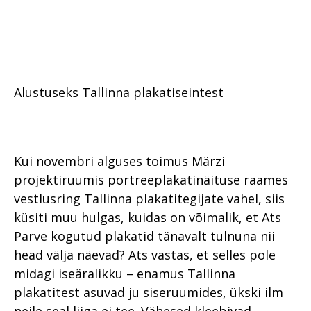
Alustuseks Tallinna plakatiseintest
Kui novembri alguses toimus Märzi
projektiruumis portreeplakatinäituse raames
vestlusring Tallinna plakatitegijate vahel, siis
küsiti muu hulgas, kuidas on võimalik, et Ats
Parve kogutud plakatid tänavalt tulnuna nii
head välja näevad? Ats vastas, et selles pole
midagi iseäralikku – enamus Tallinna
plakatitest asuvad ju siseruumides, ükski ilm
neile seal liiga ei tee. Vähesed kleebivad