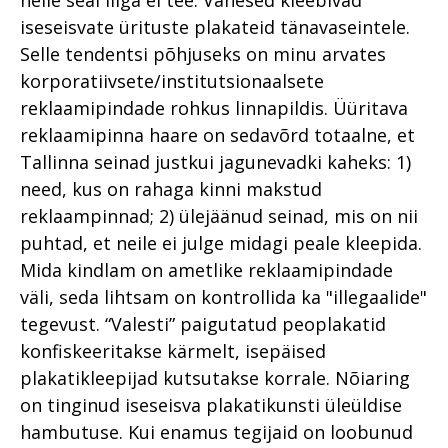
iseseisvate ürituste plakateid tänavaseintele.
Selle tendentsi põhjuseks on minu arvates
korporatiivsete/institutsionaalsete
reklaamipindade rohkus linnapildis. Üüritava
reklaamipinna haare on sedavõrd totaalne, et
Tallinna seinad justkui jagunevadki kaheks: 1)
need, kus on rahaga kinni makstud
reklaampinnad; 2) ülejäänud seinad, mis on nii
puhtad, et neile ei julge midagi peale kleepida.
Mida kindlam on ametlike reklaamipindade
väli, seda lihtsam on kontrollida ka "illegaalide"
tegevust. “Valesti” paigutatud peoplakatid
konfiskeeritakse kärmelt, isepäised
plakatikleepijad kutsutakse korrale. Nõiaring
on tinginud iseseisva plakatikunsti üleüldise
hambutuse. Kui enamus tegijaid on loobunud