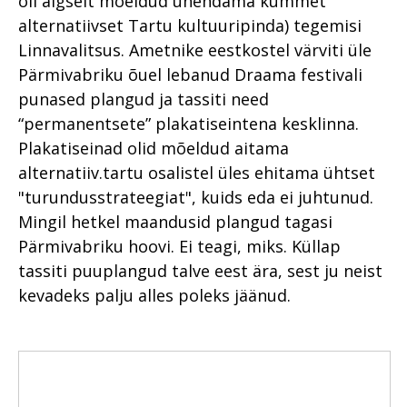
oli algselt mõeldud ühendama kümmet
alternatiivset Tartu kultuuripinda) tegemisi
Linnavalitsus. Ametnike eestkostel värviti üle
Pärmivabriku õuel lebanud Draama festivali
punased plangud ja tassiti need
“permanentsete” plakatiseintena kesklinna.
Plakatiseinad olid mõeldud aitama
alternatiiv.tartu osalistel üles ehitama ühtset
"turundusstrateegiat", kuids eda ei juhtunud.
Mingil hetkel maandusid plangud tagasi
Pärmivabriku hoovi. Ei teagi, miks. Küllap
tassiti puuplangud talve eest ära, sest ju neist
kevadeks palju alles poleks jäänud.