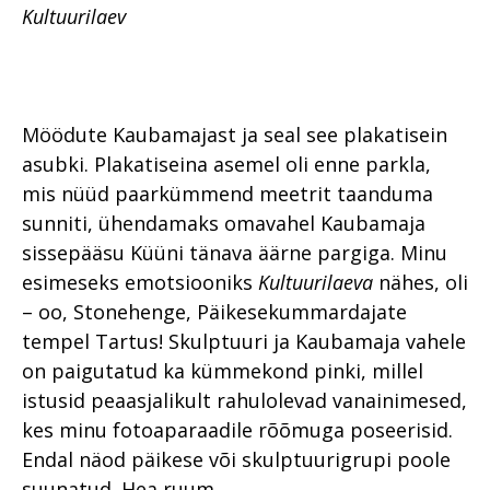
Kultuurilaev
Möödute Kaubamajast ja seal see plakatisein
asubki. Plakatiseina asemel oli enne parkla,
mis nüüd paarkümmend meetrit taanduma
sunniti, ühendamaks omavahel Kaubamaja
sissepääsu Küüni tänava äärne pargiga. Minu
esimeseks emotsiooniks
Kultuurilaeva
nähes, oli
– oo, Stonehenge, Päikesekummardajate
tempel Tartus! Skulptuuri ja Kaubamaja vahele
on paigutatud ka kümmekond pinki, millel
istusid peaasjalikult rahulolevad vanainimesed,
kes minu fotoaparaadile rõõmuga poseerisid.
Endal näod päikese või skulptuurigrupi poole
suunatud. Hea ruum.