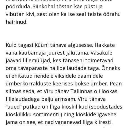
pöörduda. Siinkohal tõstan käe püsti ja
vibutan kivi, sest olen ka ise seal teiste öörahu
häirinud.
Kuid tagasi Küüni tänava algusesse. Hakkate
vana kaubamaja juurest jalutama. Vasakule
jäävad lillemüüjad, kes tänaseni toimetavad
oma tavapäraste hallide laudade taga. Õnneks
ei ehitatud nendele viksidele daamidele
ümberkorralduste keerises bokse ümber. Pean
silmas seda, et Viru tänav Tallinnas oli lookas
lillelaudadega palju armsam. Viru tänava
“uued” putkad on liiga kioskilikud (soodustades
kioskilikku sortimenti!) ning kioskide igavene
jama on see, et nad vananevad liiga kiiresti.