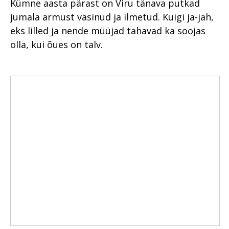
Kümne aasta pärast on Viru tänava putkad
jumala armust väsinud ja ilmetud. Kuigi ja-jah,
eks lilled ja nende müüjad tahavad ka soojas
olla, kui õues on talv.