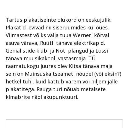
Tartus plakatiseinte olukord on eeskujulik.
Plakatid levivad nii siseruumides kui õues.
Viimastest võiks välja tuua Werneri kõrval
asuva värava, Rüütli tänava elektrikapid,
Genialistide klubi ja Noti plangud ja Lossi
tänava muusikakooli vastasmaja. TÜ
raamatukogu juures olev Kitsa tänava maja
sein on Muinsuskaitseameti nõudel (või eksin?)
hetkel tühi, kuid kattub varem või hiljem jälle
plakatitega. Rauga turi nõuab metalsete
klmabrite näol akupunktuuri.