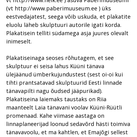
(vt http://www.paberimuuseum.ee ) üks
eestvedajatest, seega võib uskuda, et plakatite
eluolu läheb skulptuuri autorile igati korda.
Plakatisein telliti südamega asja juures olevalt
inimeselt.
Plakatiseinaga seoses rõhutagem, et see
skulptuur ei seisa lahus Küüni tänava
ülejäänud ümberkujundustest (sest oi-oi kui
tihti prantsatavad skulptuurid Eesti linnade
tänavapilti nagu õudsed jääpurikad).
Plakatiseina laiemaks taustaks on Riia
maanteelt Laia tänavani voolav Küüni-Rüütli
promenaad. Kahe viimase aastaga on
linnaplaneerijad loonud sedavõrd hästi toimiva
tänavavoolu, et ma kahtlen, et Emajõgi sellest