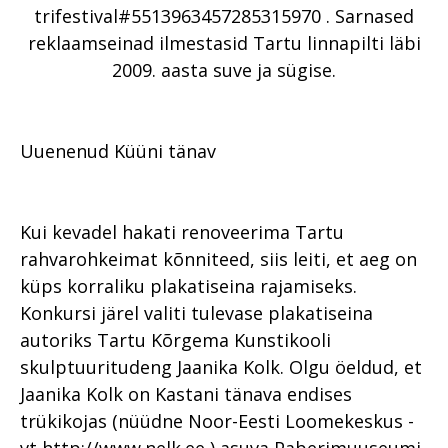
trifestival#5513963457285315970 . Sarnased
reklaamseinad ilmestasid Tartu linnapilti läbi
2009. aasta suve ja sügise.
Uuenenud Küüni tänav
Kui kevadel hakati renoveerima Tartu
rahvarohkeimat kõnniteed, siis leiti, et aeg on
küps korraliku plakatiseina rajamiseks.
Konkursi järel valiti tulevase plakatiseina
autoriks Tartu Kõrgema Kunstikooli
skulptuuritudeng Jaanika Kolk. Olgu öeldud, et
Jaanika Kolk on Kastani tänava endises
trükikojas (nüüdne Noor-Eesti Loomekeskus -
vt http://www.nelk.ee ) asuva Paberimuuseumi