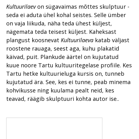
Kultuurilaev
on sügavaimas mõttes skulptuur -
seda ei aduta ühel kohal seistes. Selle ümber
on vaja liikuda, näha teda ühest küljest,
nägemata teda teisest küljest. Kaheksast
plangust koosnevat
Kultuurilaeva
katab väljast
roostene rauaga, seest aga, kuhu plakatid
käivad, puit. Plankude äärtel on kujutatud
kuue noore Tartu kultuuritegelase profiile. Kes
Tartu hetke kultuurieluga kursis on, tunneb
kujutatud ära. See, kes ei tunne, peab minema
kohvikusse ning kuulama pealt neid, kes
teavad, räägib skulptuuri kohta autor ise..