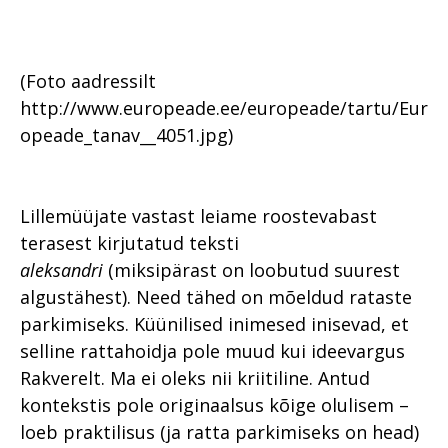
(Foto aadressilt
http://www.europeade.ee/europeade/tartu/Eur
opeade_tanav__4051.jpg)
Lillemüüjate vastast leiame roostevabast
terasest kirjutatud teksti
aleksandri
(miksipärast on loobutud suurest
algustähest). Need tähed on mõeldud rataste
parkimiseks. Küünilised inimesed inisevad, et
selline rattahoidja pole muud kui ideevargus
Rakverelt. Ma ei oleks nii kriitiline. Antud
kontekstis pole originaalsus kõige olulisem –
loeb praktilisus (ja ratta parkimiseks on head)