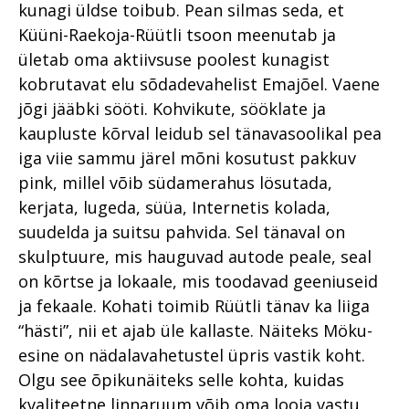
kunagi üldse toibub. Pean silmas seda, et
Küüni-Raekoja-Rüütli tsoon meenutab ja
ületab oma aktiivsuse poolest kunagist
kobrutavat elu sõdadevahelist Emajõel. Vaene
jõgi jääbki sööti. Kohvikute, sööklate ja
kaupluste kõrval leidub sel tänavasoolikal pea
iga viie sammu järel mõni kosutust pakkuv
pink, millel võib südamerahus lösutada,
kerjata, lugeda, süüa, Internetis kolada,
suudelda ja suitsu pahvida. Sel tänaval on
skulptuure, mis hauguvad autode peale, seal
on kõrtse ja lokaale, mis toodavad geeniuseid
ja fekaale. Kohati toimib Rüütli tänav ka liiga
“hästi”, nii et ajab üle kallaste. Näiteks Möku-
esine on nädalavahetustel üpris vastik koht.
Olgu see õpikunäiteks selle kohta, kuidas
kvaliteetne linnaruum võib oma looja vastu