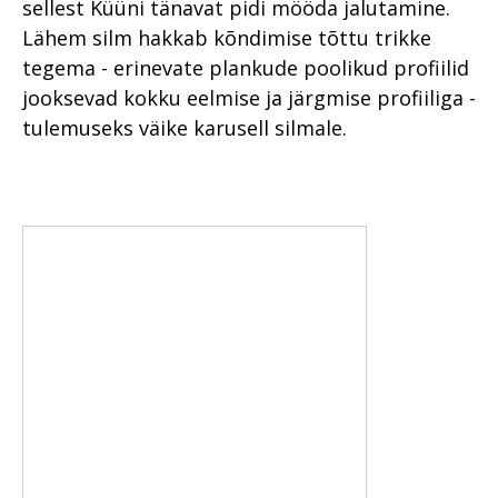
sellest Küüni tänavat pidi mööda jalutamine.
Lähem silm hakkab kõndimise tõttu trikke
tegema - erinevate plankude poolikud profiilid
jooksevad kokku eelmise ja järgmise profiiliga -
tulemuseks väike karusell silmale.