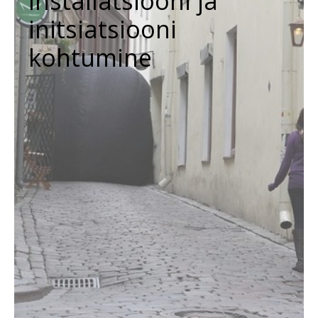
Installatsiooni ja
initsiatsiooni
kohtumine