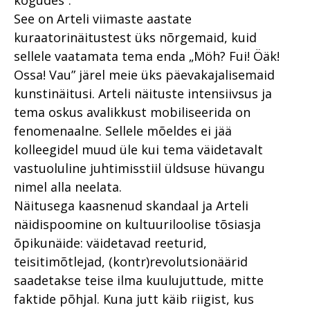
kogudes”.
See on Arteli viimaste aastate
kuraatorinäitustest üks nõrgemaid, kuid
sellele vaatamata tema enda „Möh? Fui! Öäk!
Ossa! Vau” järel meie üks päevakajalisemaid
kunstinäitusi. Arteli näituste intensiivsus ja
tema oskus avalikkust mobiliseerida on
fenomenaalne. Sellele mõeldes ei jää
kolleegidel muud üle kui tema väidetavalt
vastuoluline juhtimisstiil üldsuse hüvangu
nimel alla neelata.
Näitusega kaasnenud skandaal ja Arteli
näidispoomine on kultuuriloolise tõsiasja
õpikunäide: väidetavad reeturid,
teisitimõtlejad, (kontr)revolutsionäärid
saadetakse teise ilma kuulujuttude, mitte
faktide põhjal. Kuna jutt käib riigist, kus