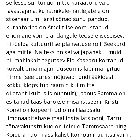
sellesse suhtunud mitte kuraatori, vaid
lavastajana: kunstnikele-näitlejatele on
stsenaariumi järgi sõnad suhu pandud.
Kuraatorina on Artelit iseloomustanud
eriomane võime anda igale teosele iseseisev,
nii-öelda kultuurilise plahvatuse roll. Seekord
aga mitte. Näiteks on sel väljapanekul muidu
nii mahlakalt tegutsev Flo Kasearu korranud
kuivalt oma majamuuseumis läbi mängitud
hirme (seejuures mõjuvad fondijääkidest
kokku klopsitud raamid kui mitte
diletantlikult, siis nunnult), Jaanus Samma on
esitanud taas barokse misanstseeni, Kristi
Kongi on kopeerinud oma Haapsalu
limonaaditehase maaliinstallatsiooni, Tartu
tänavakunstnikud on teinud Tammsaare ning
Koidula näol klassikalist Kompanii uulitsa värki.