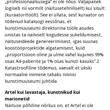
„professionaalsusega” ei ole nõus. Väljapanek
logiseb nii vormilt (näitusetehniliselt) kui sisult
(kuraatoritöölt). See ei üllata, sest kuraator on
tõdenud kataloogi eessõnas, et
kunstimuuseumi direktorina tööle asudes
unistas ta naiivselt kogudesse sukeldumisest,
näituseideede genereerimisest, igas suunas
koostööprojektide algatamisest, kuid
„proportsioon olme ja ulme vahel kujunes 99%
osas A4-paberite ja 1% osas kunsti kasuks”.2
Katastroofiline tõdemus, vaevalt et ükski
normaalne inimene tahaks niiviisi
kunstimuuseumi juhtida.
Artel kui lavastaja, kunstnikud kui
marionetid
Näituse põhiline nõrkus on, et Artel ei ole