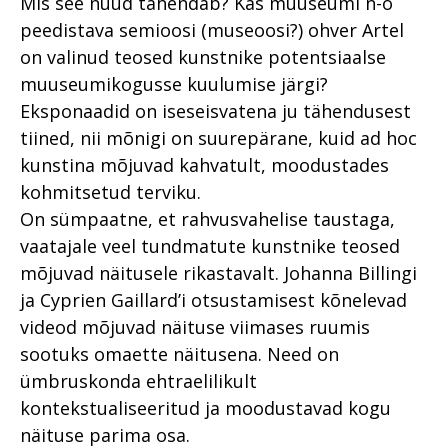
Mis see nüüd tähendab? Kas muuseu­mi n-ö
peedistava semioosi (museoosi?) ohver Artel
on valinud teosed kunstnike potentsiaalse
muuseumikogusse kuulumise järgi?
Eksponaadid on iseseisvatena ju tähendusest
tiined, nii mõnigi on suurepärane, kuid ad hoc
kunstina mõjuvad kahvatult, moodustades
kohmitsetud terviku.
On sümpaatne, et rahvusvahelise taustaga,
vaatajale veel tundmatute kunstnike teosed
mõjuvad näitusele rikastavalt. Johanna Billingi
ja Cyprien Gaillard’i otsustamisest kõnelevad
videod mõjuvad näituse viimases ruumis
sootuks omaette näitusena. Need on
ümbruskonda ehtraelilikult
kontekstualiseeritud ja moodustavad kogu
näituse parima osa.