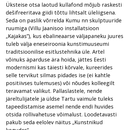
Üksteise otsa laotud kullafond mõjub raskesti
dešifreeritava giidi tõttu lihtsalt üleliigsena.
Seda on paslik võrrelda Kumu nn skulptuuride
ruumiga (Villu Jaanisoo installatsioon
„Kajakas”), kus ebalineaarse väljapaneku juures
tuleb välja eneseiroonia kunstimuuseumi
traditsioonilise esitlustehnika üle. Artel
võinuks äparduse ära hoida, jättes Eesti
modernismi kas täiesti kõrvale, kureerides
selle tervikut silmas pidades ise (ei kahtle
positiivses tulemuses) või nõudes kolleegilt
teravamat valikut. Pallaslastele, nende
järeltulijatele ja üldse Tartu vaimule tuleks
tapeedistamise asemel nende endi huvides
otsida rollivahetuse võimalust. Loodetavasti
pakub seda eelolev näitus „Kunstnikud