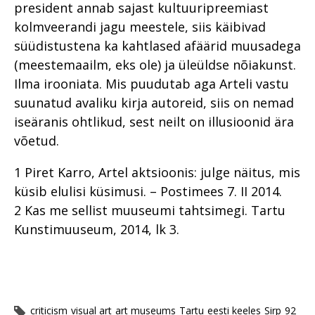
president annab sajast kultuuripreemiast
kolmveerandi jagu meestele, siis käibivad
süüdistustena ka kahtlased afäärid muusadega
(meestemaailm, eks ole) ja üleüldse nõiakunst.
Ilma irooniata. Mis puudutab aga Arteli vastu
suunatud avaliku kirja autoreid, siis on nemad
iseäranis ohtlikud, sest neilt on illusioonid ära
võetud.
1 Piret Karro, Artel aktsioonis: julge näitus, mis
küsib elulisi küsimusi. – Postimees 7. II 2014.
2 Kas me sellist muuseumi tahtsimegi. Tartu
Kunstimuuseum, 2014, lk 3.
criticism
visual art
art museums
Tartu
eesti keeles
Sirp
92