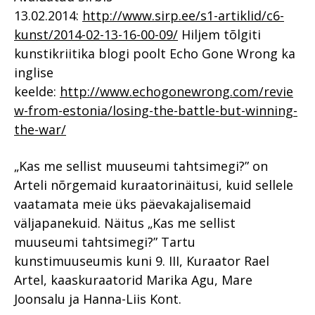
13.02.2014:
http://www.sirp.ee/s1-artiklid/c6-
kunst/2014-02-13-16-00-09/
Hiljem tõlgiti
kunstikriitika blogi poolt Echo Gone Wrong ka
inglise
keelde:
http://www.echogonewrong.com/revie
w-from-estonia/losing-the-battle-but-winning-
the-war/
„Kas me sellist muuseumi tahtsimegi?” on
Arteli nõrgemaid kuraatorinäitusi, kuid sellele
vaatamata meie üks päevakajalisemaid
väljapanekuid. Näitus „Kas me sellist
muuseumi tahtsimegi?” Tartu
kunstimuuseumis kuni 9. III, Kuraator Rael
Artel, kaaskuraatorid Marika Agu, Mare
Joonsalu ja Hanna-Liis Kont.