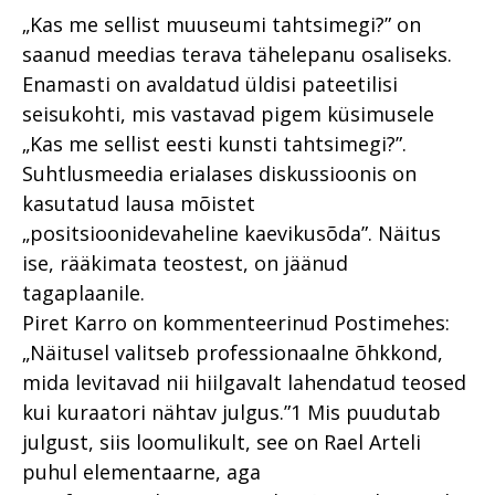
„Kas me sellist muuseumi tahtsimegi?” on
saanud meedias terava tähelepanu osaliseks.
Enamasti on avaldatud üldisi pateetilisi
seisukohti, mis vastavad pigem küsimusele
„Kas me sellist eesti kunsti tahtsimegi?”.
Suhtlusmeedia erialases diskussioonis on
kasutatud lausa mõistet
„positsioonidevaheline kaevikusõda”. Näitus
ise, rääkimata teostest, on jäänud
tagaplaanile.
Piret Karro on kommenteerinud Postimehes:
„Näitusel valitseb professionaalne õhkkond,
mida levitavad nii hiilgavalt lahendatud teosed
kui kuraatori nähtav julgus.”1 Mis puudutab
julgust, siis loomulikult, see on Rael Arteli
puhul elementaarne, aga