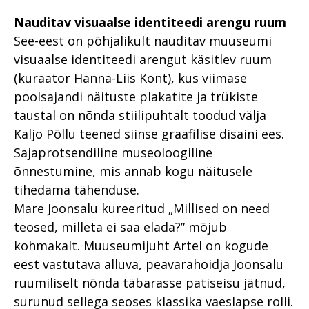
Nauditav visuaalse identiteedi arengu ruum
See-eest on põhjalikult nauditav muuseumi
visuaalse identiteedi arengut käsitlev ruum
(kuraator Hanna-Liis Kont), kus viimase
poolsajandi näituste plakatite ja trükiste
taustal on nõnda stiilipuhtalt toodud välja
Kaljo Põllu teened siinse graafilise disaini ees.
Sajaprotsendiline museoloogiline
õnnestumine, mis annab kogu näitusele
tihedama tähenduse.
Mare Joonsalu kureeritud „Millised on need
teosed, milleta ei saa elada?” mõjub
kohmakalt. Muuseumijuht Artel on kogude
eest vastutava alluva, peavarahoidja Joonsalu
ruumiliselt nõnda täbarasse patiseisu jätnud,
surunud sellega seoses klassika vaeslapse rolli.