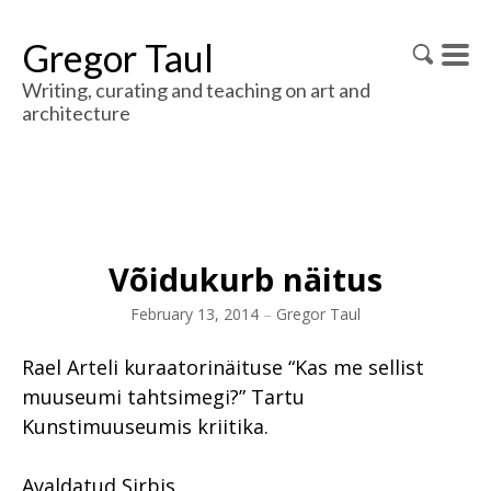
Gregor Taul
Writing, curating and teaching on art and
architecture
Võidukurb näitus
February 13, 2014
–
Gregor Taul
Rael Arteli kuraatorinäituse “Kas me sellist
muuseumi tahtsimegi?” Tartu
Kunstimuuseumis kriitika.
Avaldatud Sirbis