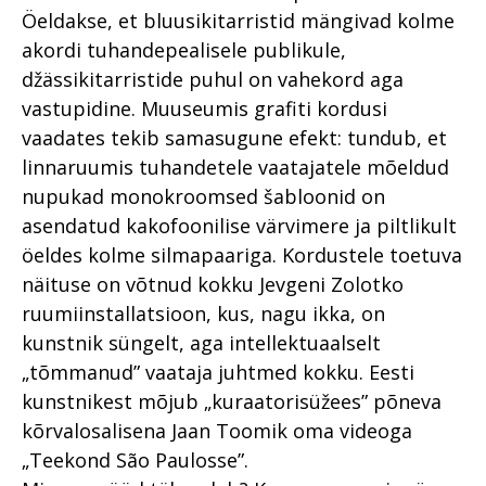
Öeldakse, et bluusikitarristid mängivad kolme
akordi tuhandepealisele publikule,
džässikitarristide puhul on vahekord aga
vastupidine. Muuseumis grafiti kordusi
vaadates tekib samasugune efekt: tundub, et
linnaruumis tuhandetele vaatajatele mõeldud
nupukad monokroomsed šabloonid on
asendatud kakofoonilise värvimere ja piltlikult
öeldes kolme silmapaariga. Kordustele toetuva
näituse on võtnud kokku Jevgeni Zolotko
ruumiinstallatsioon, kus, nagu ikka, on
kunstnik süngelt, aga intellektuaalselt
„tõmmanud” vaataja juhtmed kokku. Eesti
kunstnikest mõjub „kuraatori­süžees” põneva
kõrvalosalisena Jaan Toomik oma videoga
„Teekond São Paulosse”.