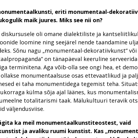
monumentaalkunsti, eriti monumentaal-dekoratiiv
kogulik maik juures. Miks see nii on?
iskursusele oli omane dialektiliste ja kantseliitlik
oonide loomine ning seejärel nende taandamine ulja
eks. Sõnu nagu „monumentaal-dekoratiivkunst“ või
lpropaganda“ on tänapäeval keeruline serveerida k
iga terminitena. Aga võib-olla see ongi hea, et demo
ollakse monumentaalsuse osas ettevaatlikud ja pal
mesed ei taha monumentidega tegemist teha. Situat
ukorraga külma sõja ajal läänes, kus monumentalis
umeelne totalitarismi taak. Mälukultuuri teravik otsis
id väljendusviise.
ägita ka meil monumentaalkunstiteostest, vaid
kunstist ja avaliku ruumi kunstist. Kas „monumen