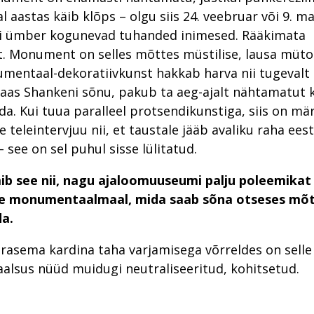
l aastas käib klõps – olgu siis 24. veebruar või 9. ma
ümber kogunevad tuhanded inimesed. Rääkimata
. Monument on selles mõttes müstilise, lausa mütol
mentaal-dekoratiivkunst hakkab harva nii tugevalt t
aas Shankeni sõnu, pakub ta aeg-ajalt nähtamatut k
da. Kui tuua paralleel protsendikunstiga, siis on mär
e teleintervjuu nii, et taustale jääb avaliku raha eest
 see on sel puhul sisse lülitatud.
ib see nii, nagu ajaloomuuseumi palju poleemikat
e monumentaalmaal, mida saab sõna otseses mõtt
da.
varasema kardina taha varjamisega võrreldes on selle
lsus nüüd muidugi neutraliseeritud, kohitsetud.