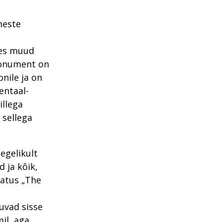
meste
hes muud
Monument on
nile ja on
entaal-
illega
 sellega
egelikult
 ja kõik,
matus „The
uvad sisse
il, aga