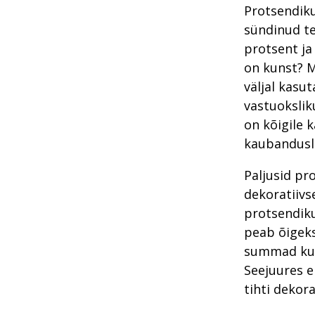
Protsendiku
sündinud te
protsent ja
on kunst? M
väljal kasut
vastuokslik
on kõigile 
kaubandusl
Paljusid pr
dekoratiivs
protsendiku
peab õigeks
summad kuns
Seejuures e
tihti dekora