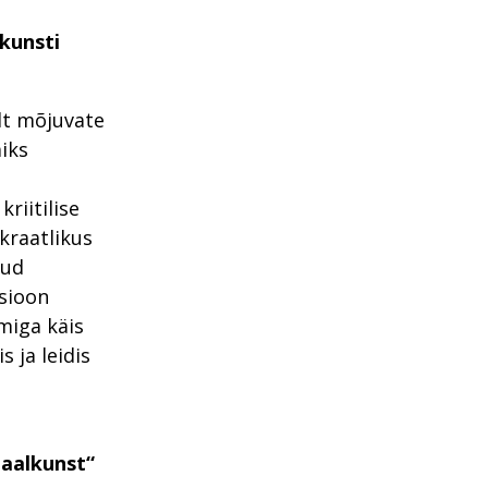
kunsti
ult mõjuvate
iks
riitilise
kraatlikus
jud
sioon
miga käis
 ja leidis
taalkunst“