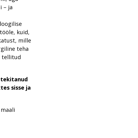
i – ja
oogilise
ööle, kuid,
atust, mille
giline teha
 tellitud
 tekitanud
es sisse ja
 maali