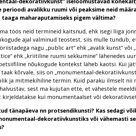
ntaal-dekoratiivkunst“ iseloomustavad kõnekalt
perioodi avalikku ruumi või peaksime neid määra
 taaga maharaputamiseks pigem vältima?
ma töös neid termineid kaitsnud, ehk isegi liiga jonn
kogude ajal valminud teostest, siis mulle tundub, et
riistadega nagu „public art“ ehk „avalik kunst“ või „c
ctice“ ehk „kriitiline ruumi sekkumine“ lähenedes uu
petsiifiline nõukogude kontekst läheb kaotsi. Kui jät
aak kõrvale, siis on „monumentaal-dekoratiivkunst
lik ja mitmekihiline termin. Kuid paraku ilmselt nii
halvustav, sest ma kujutan ette, et vähestele meeldi
 kirjeldatakse kui monumentaalset või dekoratiivset
tud tänapäeva nn protsendikunsti? Kas sedagi või
onumentaal-dekoratiivkunstiks või vähemasti se
s?