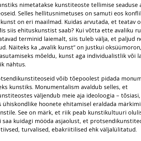
nstiks nimetatakse kunstiteoste tellimise seaduse 
oseid. Selles hellitusnimetuses on samuti eos konfli
 kunst on eri maailmad. Kuidas arvutada, et teatav 
is siis ehituskunstist saab? Kui võtta ette avaliku r
atavad terminid laiemalt, siis tuleb välja, et paljud n
ud. Näiteks ka „avalik kunst“ on justkui oksüümoron,
kasutamiseks mõeldu, kunst aga individualistlik või l
ik nähtus.
otsendikunstiteoseid võib tõepoolest pidada monum
eks kunstiks. Monumentalism avaldub selles, et
nstiteostes väljendub meie aja ideoloogia – tõsiasi, 
 ühiskondlike hoonete ehitamisel eraldada märkim
tile. See on märk, et riik peab kunstikultuuri oluli
i saa kuidagi mööda asjaolust, et protsendikunstit
tiivsed, turvalised, ebakriitilised ehk väljalülitatud.