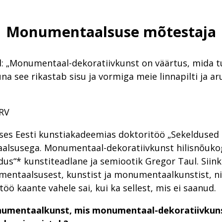
Monumentaalsuse mõtestaja
: „Monumentaal-dekoratiivkunst on väärtus, mida t
kuna see rikastab sisu ja vormiga meie linnapilti ja 
RV
aitses Eesti kunstiakadeemias doktoritöö „Sekeldused
lsusega. Monumentaal-dekoratiivkunst hilisnõukog
edus“* kunstiteadlane ja semiootik Gregor Taul. Sii
entaalsusest, kunstist ja monumentaalkunstist, nii
öö kaante vahele sai, kui ka sellest, mis ei saanud.
umentaalkunst, mis monumentaal-dekoratiivkun