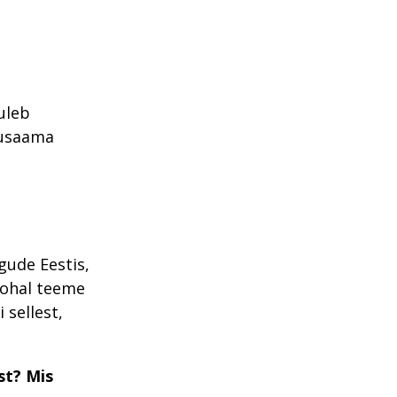
uleb
arusaama
ude Eestis,
nkohal teeme
 sellest,
st? Mis