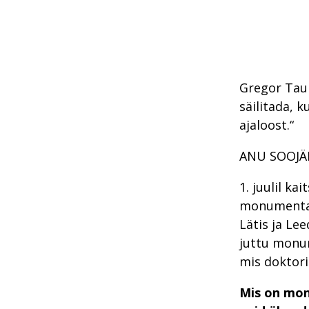
Gregor Taul
säilitada, 
ajaloost.“
ANU SOOJÄ
1. juulil k
monumentaa
Lätis ja Le
juttu monum
mis doktorit
Mis on mon