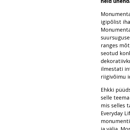
neid ühend
Monumentaa
igipõlist ih
Monumentaa
suursuguse
ranges mõtt
seotud kon
dekoratiivk
ilmestati in
riigivõimu i
Ehkki püüds
selle teema
mis selles 
Everyday Li
monumentide
ja välja. M