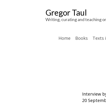
Gregor Taul
Writing, curating and teaching o
Home
Books
Texts 
Interview b
20 Septemb