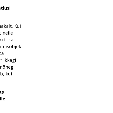
tlusi
akalt. Kui
 neile
ritical
rimisobjekt
ta
“ ikkagi
 mõnegi
b, kui
.
ks
lle