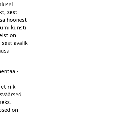
alusel
kt, sest
osa hoonest
uumi kunsti
eist on
 sest avalik
ausa
entaal-
et riik
isväärsed
seks.
eosed on