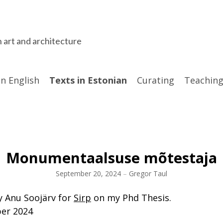
n art and architecture
in English
Texts in Estonian
Curating
Teaching
Monumentaalsuse mõtestaja
September 20, 2024
–
Gregor Taul
y Anu Soojärv for
Sirp
on my Phd Thesis.
er 2024