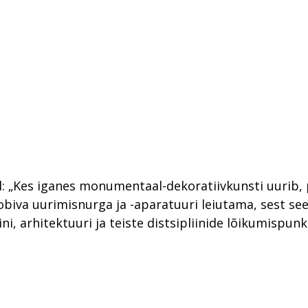
: „Kes iganes monumentaal-dekoratiivkunsti uurib,
obiva uurimisnurga ja -aparatuuri leiutama, sest se
ini, arhitektuuri ja teiste distsipliinide lõikumispunkt