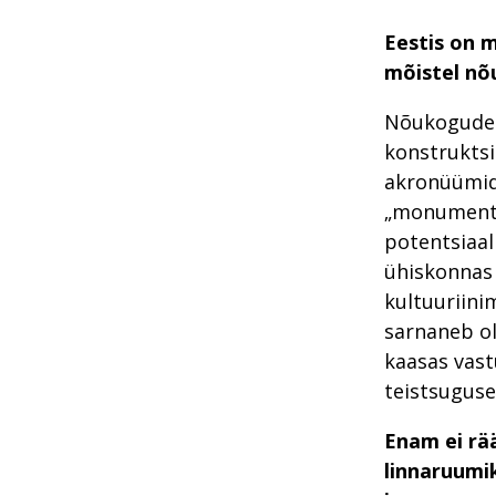
Eestis on 
mõistel nõu
Nõukogude d
konstruktsi
akronüümid
„monumentaa
potentsiaal
ühiskonnas 
kultuuriini
sarnaneb ol
kaasas vast
teistsuguse
Enam ei rä
linnaruumi