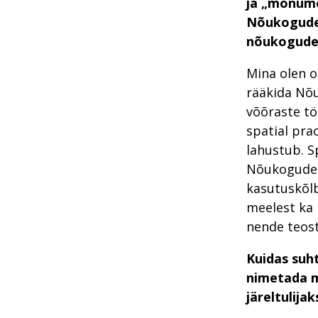
ja „monume
Nõukogude 
nõukogude
Mina olen o
rääkida Nõu
võõraste töö
spatial pra
lahustub. S
Nõukogude t
kasutuskõlb
meelest ka 
nende teost
Kuidas suh
nimetada m
järeltulijak