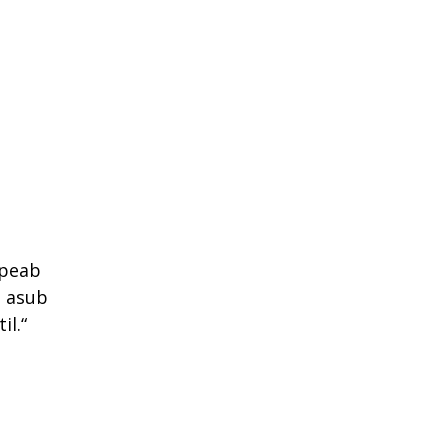
 peab
e asub
il.“