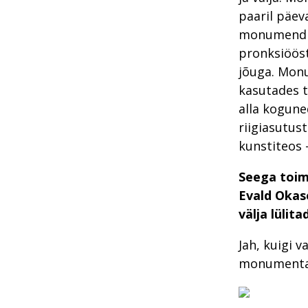
paaril päeva
monumendi 
pronksiööst
jõuga. Monu
kasutades t
alla kogune
riigiasutust
kunstiteos –
Seega toim
Evald Okas
välja lülita
Jah, kuigi 
monumentaa