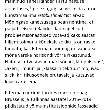
maininud Tanel Rander Tartu näituse
1
arvustuses,
pole sugugi selge, mida autor
kunstimaailma
establishment
’ist arvab.
Mõningase kahetsusega pean nentima, et
paljud teisedki Randeri läbinägelikud
probleemisõnastused võtavad kaks aastat
hiljem toimunu kõnekalt kokku ja on raske
hinnata, kas Eltermaa looming on vahepeal
mõne värske horisondi võrra rikastunud.
Näitust tutvustavad märksõnad „läbipaistvus“,
„aken“, „müür“ ja „klaasarhitektuur“ mõjuvad
siiski kriitikusoonele erutavalt ja kutsuvad
kaasa arutlema.
Eltermaa uurimistöö keskmes on Haagis,
Brüsselis ja Tallinnas aastatel 2016–2019
pildistatud võimuinstitutsioonide fassaadid.