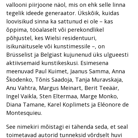
vallooni piirjoone näol, mis on ehk selle linna
tegelik ideede generaator. Ükskõik, kuidas
loovisikud sinna ka sattunud ei ole – kas
õppima, tööalaselt või perekondlikel
põhjustel, kes Wielsi residentuuri,
isikunäitusele või kunsti­messile –, on
Brüsselist ja Belgiast kujunenud üks ulgueesti
aktiivsemaid kunstikeskusi. Esimesena
meenuvad Paul Kuimet, Jaanus Samma, Anna
Škodenko, Tõnis Saad­oja, Tanja Muravskaja,
Anu Vahtra, Margus Meinart, Berit Teeäär,
Ingel Vaikla, Sten Eltermaa, Marge Monko,
Diana Tamane, Karel Koplimets ja Eléonore de
Montesquieu.
See nimekiri mõistagi ei tähenda seda, et seal
toimetavad autorid tunneksid võrdselt huvi