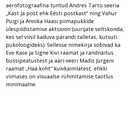
aerofotograafina tuntud Andres Tarto seeria
„Kast ja post ehk Eesti postkast“ ning Vahur
Puigi ja Annika Haasi piimapukkide
ülespildistamise aktsioon (uurijate seltskonda,
kes sel viisil kaduva pärandi talletas, kutsuti
pukoloogideks). Sellesse nimekirja sobivad ka
Eve Kase ja Signe Kivi raamat ja rändnäitus
bussipeatustest ja ääri-veeri Madis Jürgeni
raamat „Hää koht“ kuivkäimlatest, ehkki
viimases on visuaalse rühmitamise taotlus
minimaalne.