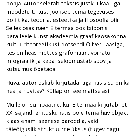
põhja. Autor seletab tekstis justkui kaaluga
mõõdetult, kust jookseb tema tegevuses
poliitika, teooria, esteetika ja filosoofia piir.
Selles osas näen Eltermaa positsioonis
paralleele kunstiakadeemia graafikaosakonna
kultuuriteoreetikust dotsendi Oliver Laasiga,
kes on heas mõttes grafomaan, võrratu
infograafik ja keda iseloomustab soov ja
kutsumus õpetada.
Hüva, autor oskab kirjutada, aga kas sisu on ka
hea ja huvitav? Küllap on see maitse asi.
Mulle on sümpaatne, kui Eltermaa kirjutab, et
XXI sajandi ehituskunstis pole tema huviobjekt
klaas enam iseenese paroodia, vaid
täieõiguslik struktuurne üksus (tugev nagu