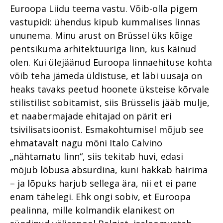
Euroopa Liidu teema vastu. Võib-olla pigem
vastupidi: ühendus kipub kummalises linnas
ununema. Minu arust on Brüssel üks kõige
pentsikuma arhitektuuriga linn, kus käinud
olen. Kui ülejäänud Euroopa linnaehituse kohta
võib teha jämeda üldistuse, et läbi uusaja on
heaks tavaks peetud hoonete üksteise kõrvale
stilistilist sobitamist, siis Brüsselis jääb mulje,
et naabermajade ehitajad on pärit eri
tsivilisatsioonist. Esmakohtumisel mõjub see
ehmatavalt nagu mõni Italo Calvino
„nähtamatu linn“, siis tekitab huvi, edasi
mõjub lõbusa absurdina, kuni hakkab häirima
– ja lõpuks harjub sellega ära, nii et ei pane
enam tähelegi. Ehk ongi sobiv, et Euroopa
pealinna, mille kolmandik elanikest on