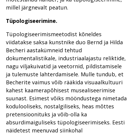
millel järgnevalt peatun.
Tüpologiseerimine.
Tüpologiseerimismeetodist kõneldes
viidatakse saksa kunstnike duo Bernd ja Hilda
Becheri aastakümneid tehtud
dokumentalistikale, industriaalajastu reliktide,
nagu viljakuivatid ja veetornid, pildistamisele
ja tulemuste lahterdamisele. Mulle tundub, et
Becherite vaimus võib rääkida visuaalkultuuri
kahest kaamerapõhisest musealiseerimise
suunast. Esimest võiks mööndustega nimetada
kodulooliseks, nostalgiliseks, heas mõttes
pretensioonituks ja võib-olla ka
absurdimaiguliseks tüpologiseerimiseks. Eesti
näidetest meenuvad siinkohal