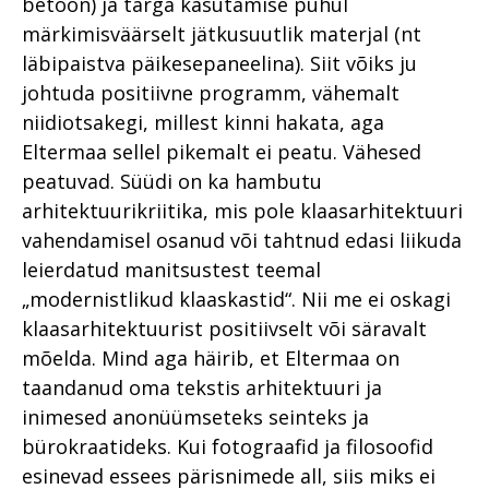
betoon) ja targa kasutamise puhul
märkimisväärselt jätkusuutlik materjal (nt
läbipaistva päikesepaneelina). Siit võiks ju
johtuda positiivne programm, vähemalt
niidiotsakegi, millest kinni hakata, aga
Eltermaa sellel pikemalt ei peatu. Vähesed
peatuvad. Süüdi on ka hambutu
arhitektuurikriitika, mis pole klaasarhitektuuri
vahendamisel osanud või tahtnud edasi liikuda
leierdatud manitsustest teemal
„modernistlikud klaaskastid“. Nii me ei oskagi
klaasarhitektuurist positiivselt või säravalt
mõelda. Mind aga häirib, et Eltermaa on
taandanud oma tekstis arhitektuuri ja
inimesed anonüümseteks seinteks ja
bürokraatideks. Kui fotograafid ja filosoofid
esinevad essees pärisnimede all, siis miks ei