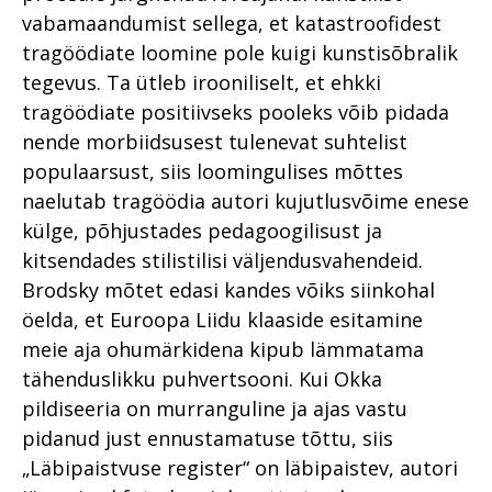
vabamaandumist sellega, et katastroofidest
tragöödiate loomine pole kuigi kunstisõbralik
tegevus. Ta ütleb irooniliselt, et ehkki
tragöödiate positiivseks pooleks võib pidada
nende morbiidsusest tulenevat suhtelist
populaarsust, siis loomingulises mõttes
naelutab tragöödia autori kujutlusvõime enese
külge, põhjustades pedagoogilisust ja
kitsendades stilistilisi väljendusvahendeid.
Brodsky mõtet edasi kandes võiks siinkohal
öelda, et Euroopa Liidu klaaside esitamine
meie aja ohumärkidena kipub lämmatama
tähenduslikku puhvertsooni. Kui Okka
pildiseeria on murranguline ja ajas vastu
pidanud just ennustamatuse tõttu, siis
„Läbipaistvuse register“ on läbipaistev, autori