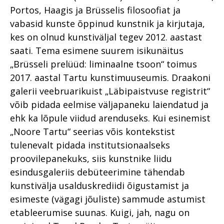
Portos, Haagis ja Brüsselis filosoofiat ja
vabasid kunste õppinud kunstnik ja kirjutaja,
kes on olnud kunsti­väljal tegev 2012. aastast
saati. Tema esimene suurem isikunäitus
„Brüsseli prelüüd: liminaalne tsoon“ toimus
2017. aastal Tartu kunstimuuseumis. Draakoni
galerii veebruarikuist „Läbipaistvuse registrit“
võib pidada eelmise väljapaneku laiendatud ja
ehk ka lõpule viidud arenduseks. Kui esinemist
„Noore Tartu“ seerias võis kontekstist
tulenevalt pidada institutsionaalseks
proovilepanekuks, siis kunstnike liidu
esindusgaleriis debüteerimine tähendab
kunstivälja usalduskrediidi õigustamist ja
esimeste (vägagi jõuliste) sammude astumist
etableerumise suunas. Kuigi, jah, nagu on