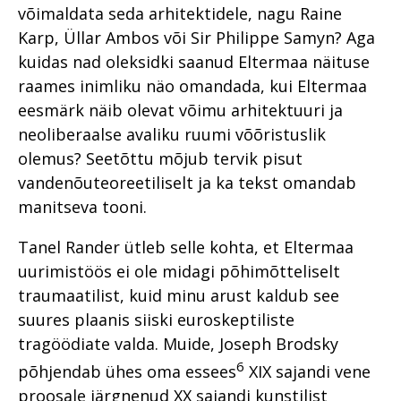
võimaldata seda arhitektidele, nagu Raine
Karp, Üllar Ambos või Sir Philippe Samyn? Aga
kuidas nad oleksidki saanud Eltermaa näituse
raames inimliku näo omandada, kui Eltermaa
eesmärk näib olevat võimu arhitektuuri ja
neoliberaalse avaliku ruumi võõristuslik
olemus? Seetõttu mõjub tervik pisut
vandenõuteoreetiliselt ja ka tekst omandab
manitseva tooni.
Tanel Rander ütleb selle kohta, et Eltermaa
uurimistöös ei ole midagi põhimõtteliselt
traumaatilist, kuid minu arust kaldub see
suures plaanis siiski euroskeptiliste
tragöödiate valda. Muide, Joseph Brodsky
6
põhjendab ühes oma essees
XIX sajandi vene
proosale järgnenud XX sajandi kunstilist