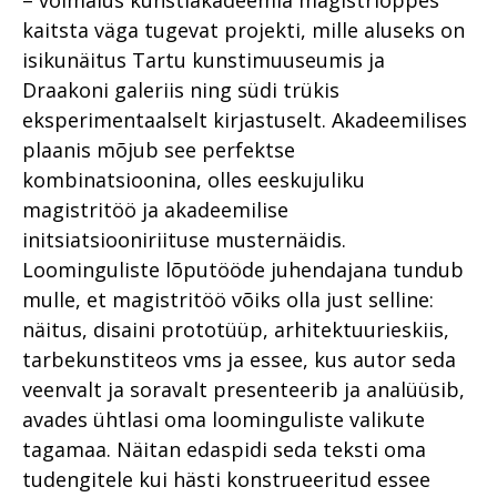
kaitsta väga tugevat projekti, mille aluseks on
isikunäitus Tartu kunstimuuseumis ja
Draakoni galeriis ning südi trükis
eksperimentaalselt kirjastuselt. Akadeemilises
plaanis mõjub see perfektse
kombinatsioonina, olles eeskujuliku
magistritöö ja akadeemilise
initsiatsiooniriituse musternäidis.
Loominguliste lõputööde juhendajana tundub
mulle, et magistritöö võiks olla just selline:
näitus, disaini prototüüp, arhitektuurieskiis,
tarbekunstiteos vms ja essee, kus autor seda
veenvalt ja soravalt presenteerib ja analüüsib,
avades ühtlasi oma loominguliste valikute
tagamaa. Näitan edaspidi seda teksti oma
tudengitele kui hästi konstrueeritud essee