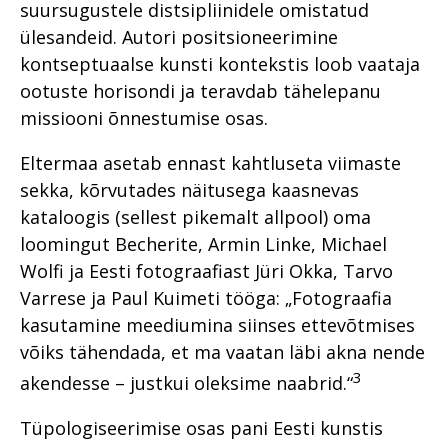
suursugustele distsipliinidele omistatud
ülesandeid. Autori positsioneerimine
kontseptuaalse kunsti kontekstis loob vaataja
ootuste horisondi ja teravdab tähelepanu
missiooni õnnestumise osas.
Eltermaa asetab ennast kahtluseta viimaste
sekka, kõrvutades näitusega kaasnevas
kataloogis (sellest pikemalt allpool) oma
loomingut Becherite, Armin Linke, Michael
Wolfi ja Eesti fotograafiast Jüri Okka, Tarvo
Varrese ja Paul Kuimeti tööga: „Fotograafia
kasutamine meediumina siinses ettevõtmises
võiks tähendada, et ma vaatan läbi akna nende
3
akendesse – justkui oleksime naabrid.“
Tüpologiseerimise osas pani Eesti kunstis