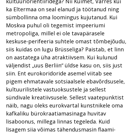
kultuuriorientiiridega? Nii Kuimet, Varres kui
ka Eltermaa on seal elanud ja töötanud ning
sümbollinna oma loomingus kujutanud. Kui
Moskva puhul oli tegemist impeeriumi
metropoliga, millel ei ole tavapärasele
keskuse-perifeeria suhtele omast tõmbejõudu,
siis kuidas on lugu Brüsseliga? Paistab, et linn
on aastatega üha atraktiivsem. Kui kulunud
väljendist „uus Berliin“ üldse kasu on, siis just
siin. Ent eurokoridoride asemel viitab see
pigem ehmatavale sotsiaalsele ebavõrdsusele,
kultuurilistele vastuoksustele ja sellest
sündivale kreatiivsusele. Sellest vaatepunktist
näib, nagu oleks eurokvartal kunstnikele oma
kafkaliku bürokraatiamasinaga huvitav
lisaboonus, millega linnas tegeleda. Kuid
lisagem siia võimas tähendusmasin flaami-