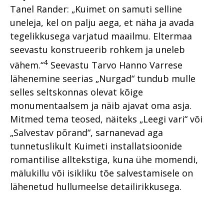
Tanel Rander: „Kuimet on samuti selline
uneleja, kel on palju aega, et näha ja avada
tegelikkusega varjatud maailmu. Eltermaa
seevastu konstrueerib rohkem ja uneleb
4
vähem.“
Seevastu Tarvo Hanno Varrese
lähenemine seerias „Nurgad“ tundub mulle
selles seltskonnas olevat kõige
monumentaalsem ja näib ajavat oma asja.
Mitmed tema teosed, näiteks „Leegi vari“ või
„Salvestav põrand“, sarnanevad aga
tunnetuslikult Kuimeti installatsioonide
romantilise alltekstiga, kuna ühe momendi,
mälukillu või isikliku tõe salvestamisele on
lähenetud hullumeelse detailirikkusega.