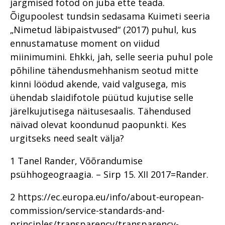
järgmised fotod on juba ette teada.
Õigupoolest tundsin sedasama Kuimeti seeria
„Nimetud läbipaistvused“ (2017) puhul, kus
ennustamatuse moment on viidud
miinimumini. Ehkki, jah, selle seeria puhul pole
põhiline tähendusmehhanism seotud mitte
kinni löödud akende, vaid valgusega, mis
ühendab slaidifotole püütud kujutise selle
järelkujutisega näitusesaalis. Tähendused
näivad olevat koondunud paopunkti. Kes
urgitseks need sealt välja?
1 Tanel Rander, Võõrandumise
psühhogeograagia. – Sirp 15. XII 2017=Rander.
2 https://ec.europa.eu/info/about-european-
commission/service-standards-and-
principles/transparency/transparency-