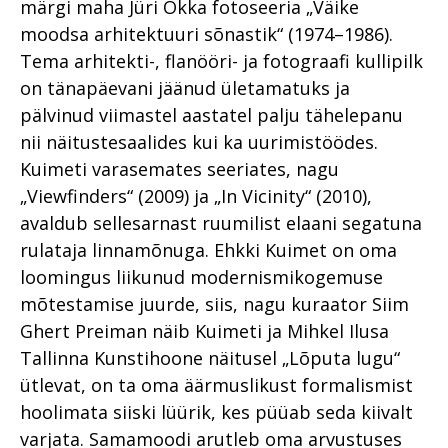
märgi maha Jüri Okka fotoseeria „Väike
moodsa arhitektuuri sõnastik“ (1974–1986).
Tema arhitekti-, flanööri- ja fotograafi kullipilk
on tänapäevani jäänud ületamatuks ja
pälvinud viimastel aastatel palju tähelepanu
nii näitustesaalides kui ka uurimistöödes.
Kuimeti varasemates seeriates, nagu
„Viewfinders“ (2009) ja „In Vicinity“ (2010),
avaldub sellesarnast ruumilist elaani segatuna
rulataja linnamõnuga. Ehkki Kuimet on oma
loomingus liikunud modernismikogemuse
mõtestamise juurde, siis, nagu kuraator Siim
Ghert Preiman näib Kuimeti ja Mihkel Ilusa
Tallinna Kunstihoone näitusel „Lõputa lugu“
ütlevat, on ta oma äärmuslikust formalismist
hoolimata siiski lüürik, kes püüab seda kiivalt
varjata. Samamoodi arutleb oma arvustuses