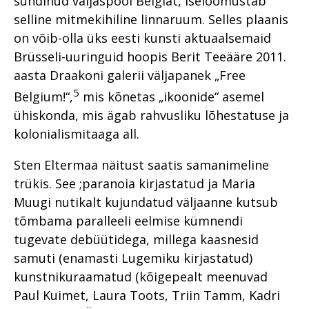
sündinud väljaspool Belgiat, iseloomustab
selline mitme­kihiline linnaruum. Selles plaanis
on võib-olla üks eesti kunsti aktuaalsemaid
Brüsseli-uuringuid hoopis Berit Teeääre 2011.
aasta Draakoni galerii väljapanek „Free
5
Belgium!“,
mis kõnetas „ikoonide“ asemel
ühiskonda, mis ägab rahvusliku lõhestatuse ja
kolonialismitaaga all.
Sten Eltermaa näitust saatis samanimeline
trükis. See ;paranoia kirjastatud ja Maria
Muugi nutikalt kujundatud väljaanne kutsub
tõmbama paralleeli eelmise kümnendi
tugevate debüütidega, millega kaasnesid
samuti (enamasti Lugemiku kirjastatud)
kunstnikuraamatud (kõigepealt meenuvad
Paul Kuimet, Laura Toots, Triin Tamm, Kadri