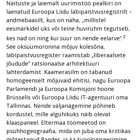
Näituste ja laiemalt uurimistöö pealkiri on
laenatud Euroopa Liidu läbipaistvusregistrilt –
andmebaasilt, kus on näha, „millistel
eesmärkidel üks või teine huvirühm tegutseb,
2
kes nad on ning kui suur on nende eelarve“.
See oksüümoronina mõjuv kolesõna,
läbipaistvusregister raamistab „liberaalsete
jõudude“ ratsionaalse arhitektuuri
lahterdamist. Kaamerasilm on tabanud
homogeenselt mõjuvaid ehitisi, nagu Euroopa
Parlamendi ja Euroopa Komisjoni hoone
Brüsselis või Euroopa Liidu IT-agentuuri oma
Tallinnas. Nende väljanägemine põhineb
kordustel, mille algühikuks näib olevat
klaaspaneel. Eltermaa töömeetod on
psühhogeograafia, mida on juba oma kriitikas
mõtestanud Rander, ja ka tüpologiseerimine,