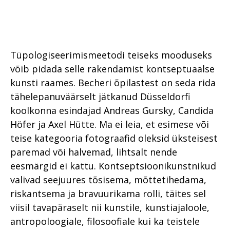
Tüpologiseerimismeetodi teiseks mooduseks
võib pidada selle rakendamist kontseptuaalse
kunsti raames. Becheri õpilastest on seda rida
tähelepanuväärselt jätkanud Düsseldorfi
koolkonna esindajad Andreas Gursky, Candida
Höfer ja Axel Hütte. Ma ei leia, et esimese või
teise kategooria fotograafid oleksid üksteisest
paremad või halvemad, lihtsalt nende
eesmärgid ei kattu. Kontseptsioonikunstnikud
valivad seejuures tõsisema, mõttetihedama,
riskantsema ja bravuurikama rolli, täites sel
viisil tavapäraselt nii kunstile, kunsti­ajaloole,
antropoloogiale, filosoofiale kui ka teistele