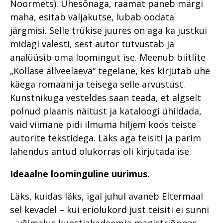
Noormets). Ühesõnaga, raamat paneb märgi
maha, esitab väljakutse, lubab oodata
järgmisi. Selle trükise juures on aga ka justkui
midagi valesti, sest autor tutvustab ja
analüüsib oma loomingut ise. Meenub biitlite
„Kollase allveelaeva“ tegelane, kes kirjutab ühe
käega romaani ja teisega selle arvustust.
Kunstnikuga vesteldes saan teada, et algselt
polnud plaanis näitust ja kataloogi ühildada,
vaid viimane pidi ilmuma hiljem koos teiste
autorite tekstidega. Läks aga teisiti ja parim
lahendus antud olukorras oli kirjutada ise.
Ideaalne loominguline uurimus.
Läks, kuidas läks, igal juhul avaneb Eltermaal
sel kevadel – kui eriolukord just teisiti ei sunni
– võimalus kunstiakadeemia magistriõppes